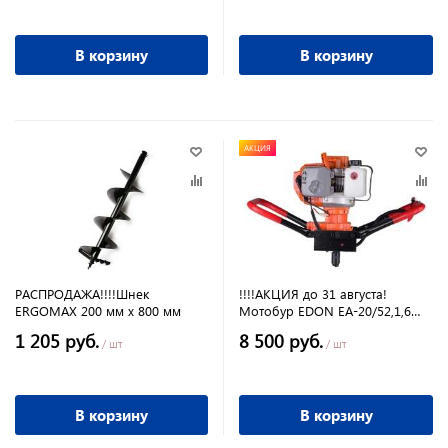
В корзину
В корзину
АКЦИЯ
РАСПРОДАЖА!!!!Шнек
!!!!АКЦИЯ до 31 августа!
ERGOMAX 200 мм х 800 мм
Мотобур EDON EA-20/52,1,6
кВт.,52см3, 2,18л.с 150-310 об/
1 205 руб.
8 500 руб.
мин
/ шт
/ шт
В корзину
В корзину