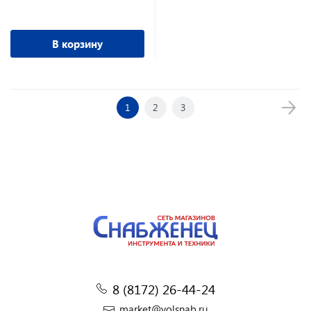
В корзину
1
2
3
8 (8172) 26-44-24
market@volsnab.ru