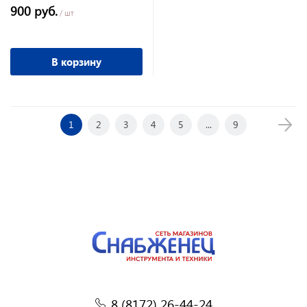
900 руб.
/ шт
В корзину
1
2
3
4
5
...
9
8 (8172) 26-44-24