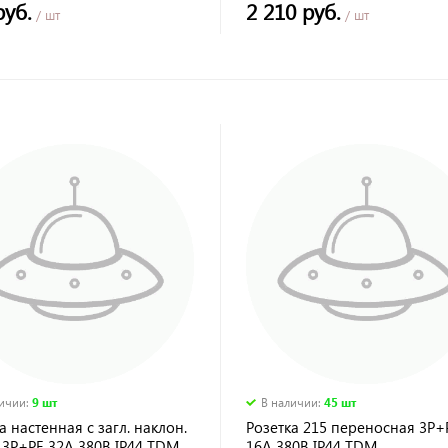
руб.
2 210 руб.
/ шт
/ шт
личии
:
9 шт
В наличии
:
45 шт
а настенная с загл. наклон.
Розетка 215 переносная 3Р
 3Р+РЕ 32А 380В IP44 TDM
16А 380В IP44 TDM