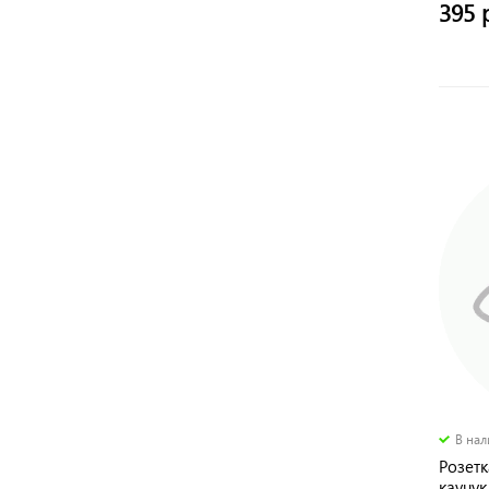
395 
В на
Розетк
каучук