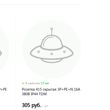
В наличии
:
17 шт
Р+РЕ
Розетка 415 скрытая 3Р+РЕ+N 16А
380В IP44 TDM
305 руб.
/ шт