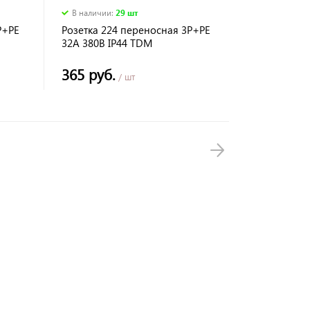
В наличии
:
29 шт
Р+РЕ
Розетка 224 переносная 3Р+РЕ
32А 380В IP44 TDM
365 руб.
/ шт