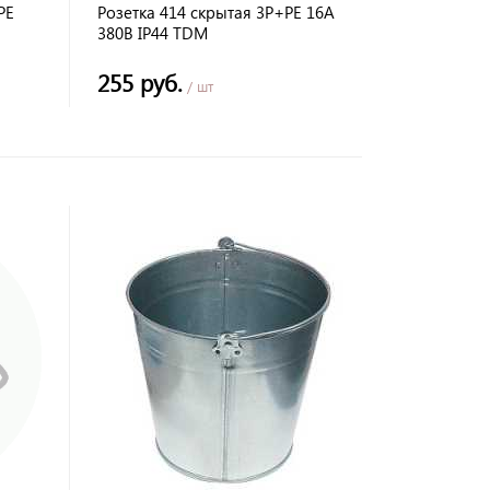
РЕ
Розетка 414 скрытая 3Р+РЕ 16А
380В IP44 TDM
255 руб.
/ шт