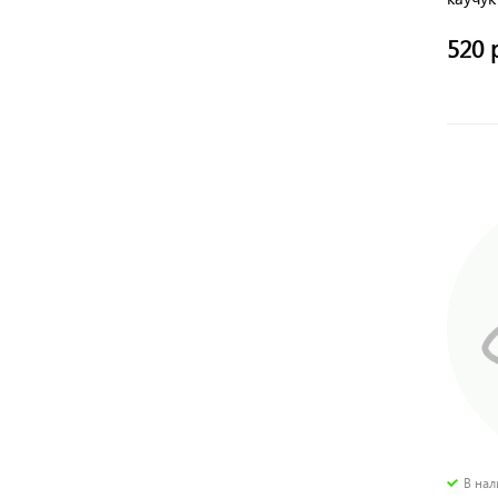
520 
В на