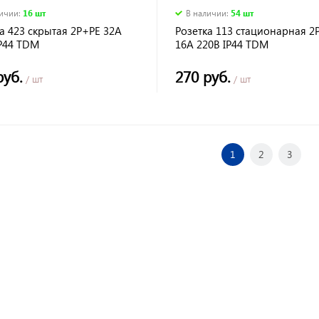
личии
:
16 шт
В наличии
:
54 шт
а 423 скрытая 2Р+РЕ 32А
Розетка 113 стационарная 2
IP44 TDM
16А 220В IP44 TDM
руб.
270 руб.
/ шт
/ шт
1
2
3