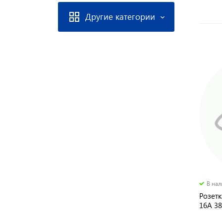
Другие категории
В на
Розетк
16А 3