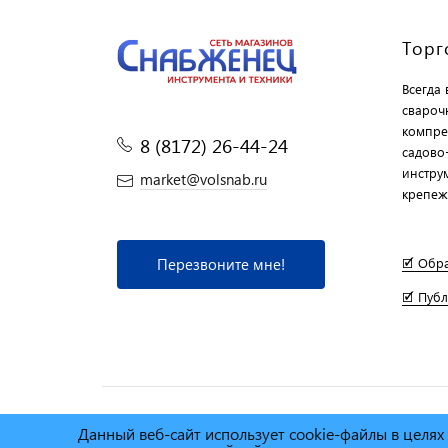
Торг
Всегда
свароч
компре
8 (8172) 26-44-24
садово
инструм
market@volsnab.ru
крепеж
Перезвоните мне!
🗹 Обр
🗹 Пуб
Данный веб-сайт использует cookie-файлы в целя
© Сеть магазинов инструмента и техники
"Торговы