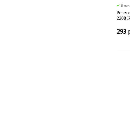
В на
Розетк
220В 
293 