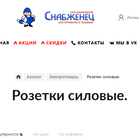
Личны
НАЯ
АКЦИИ
СКИДКИ
КОНТАКТЫ
МЫ В VK
Каталог
Электротовары.
Розетки силовые.
Розетки силовые.
улярности
по цене
по алфавиту