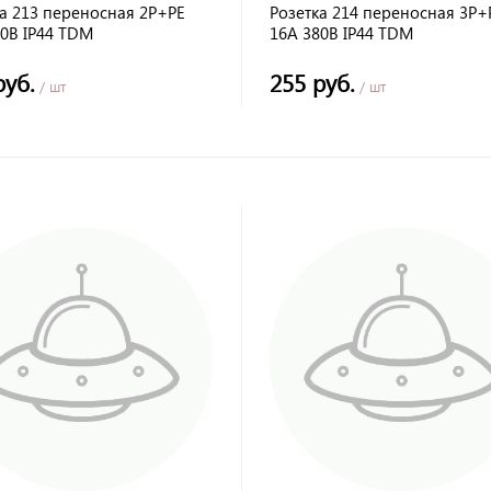
ка 213 переносная 2Р+РЕ
Розетка 214 переносная 3Р+
20В IP44 TDM
16А 380В IP44 TDM
руб.
255 руб.
/ шт
/ шт