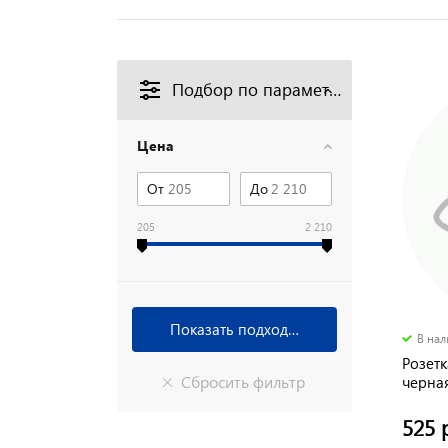
Подбор по параметрам
Цена
От
До
205
2 210
В на
Розетк
черная
250в 
525 