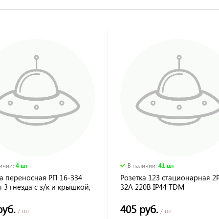
личии
:
4 шт
В наличии
:
41 шт
а переносная РП 16-334
Розетка 123 стационарная 2
 3 гнезда с з/к и крышкой,
32А 220В IP44 TDM
16А
руб.
405 руб.
/ шт
/ шт