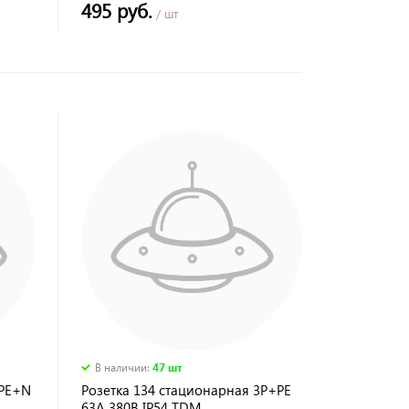
495 руб.
/ шт
В наличии
:
47 шт
+РЕ+N
Розетка 134 стационарная 3Р+РЕ
63А 380В IP54 TDM