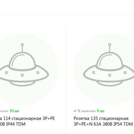
личии
:
55 шт
В наличии
:
9 шт
а 114 стационарная 3Р+РЕ
Розетка 135 стационарная
80В IP44 TDM
3Р+РЕ+N 63А 380В IP54 TDM