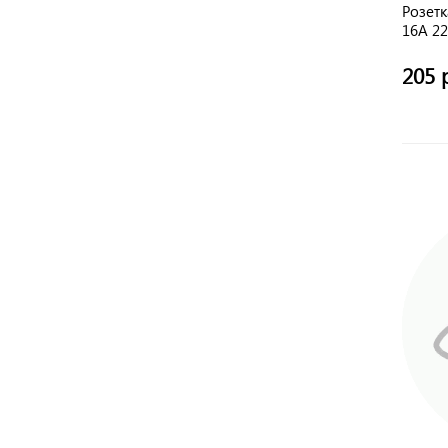
Розет
16А 2
205 