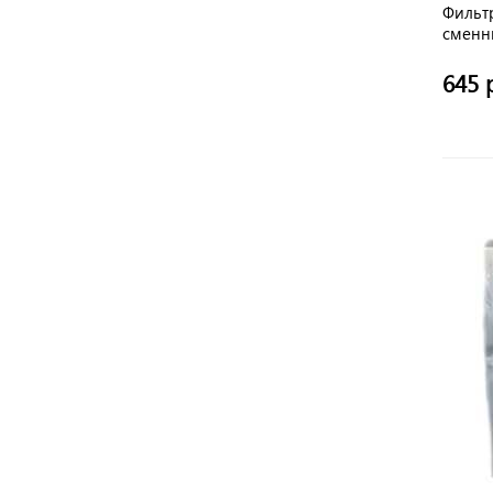
Фильт
сменн
ED-VC
645 