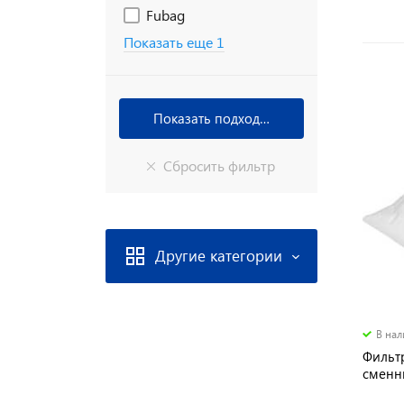
Fubag
Показать еще 1
Другие категории
В на
Фильт
сменн
"Маст