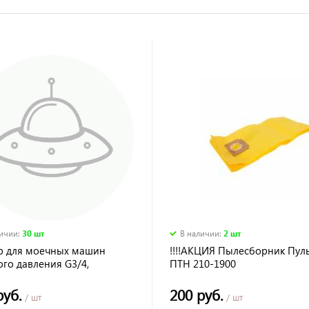
личии
:
30 шт
В наличии
:
2 шт
р для моечных машин
!!!!АКЦИЯ Пылесборник Пул
го давления G3/4,
ПТН 210-1900
рсальный Denzel
руб.
200 руб.
/ шт
/ шт