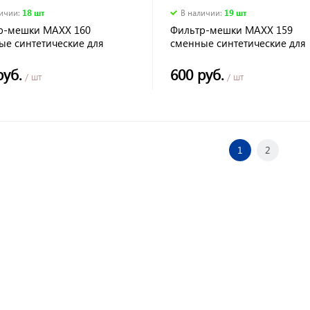
личии
:
18 шт
В наличии
:
19 шт
р-мешки MAXX 160
Фильтр-мешки MAXX 159
ые синтетические для
сменные синтетические для
АР ПС-300
ПУЛЬСАР ПС-200
руб.
600 руб.
/ шт
/ шт
1
2