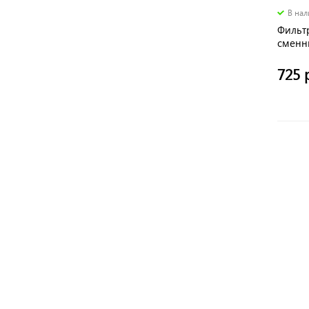
В на
Фильт
сменн
ПУЛЬС
725 