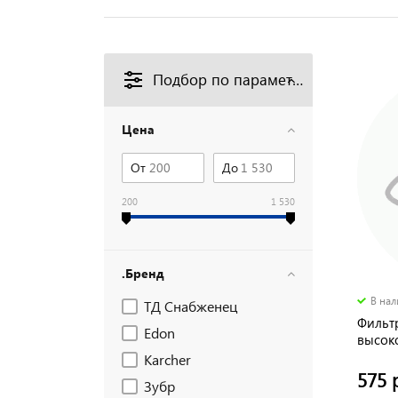
Подбор по параметрам
Цена
От
До
200
1 530
.Бренд
В на
ТД Снабженец
Фильт
Edon
высоко
униве
Karcher
575 
Зубр