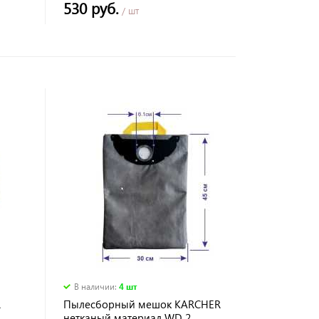
530 руб.
/ шт
В наличии
:
4 шт
R
Пылесборный мешок KARCHER
нетканый материал WD 2