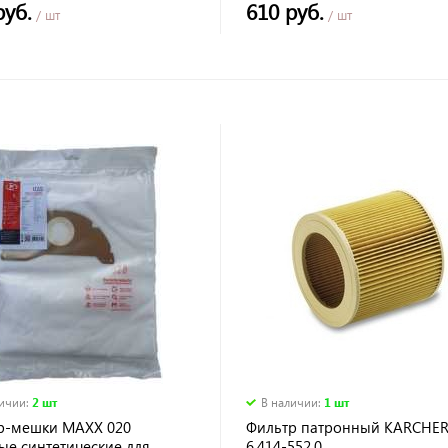
руб.
610 руб.
/ шт
/ шт
личии
:
2 шт
В наличии
:
1 шт
р-мешки MAXX 020
Фильтр патронный KARCHE
ые синтетические для
6.414-552.0