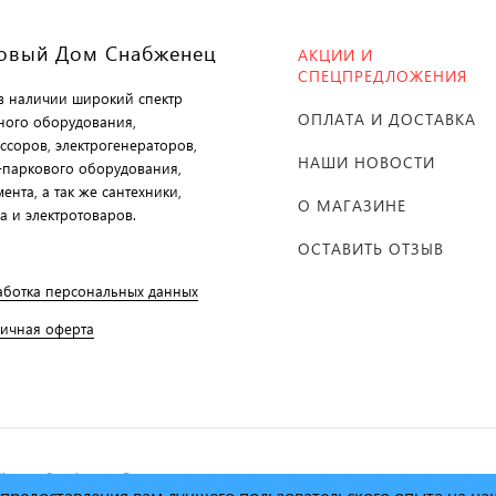
овый Дом Снабженец
АКЦИИ И
СПЕЦПРЕДЛОЖЕНИЯ
 в наличии широкий спектр
ОПЛАТА И ДОСТАВКА
ного оборудования,
ссоров, электрогенераторов,
НАШИ НОВОСТИ
-паркового оборудования,
ента, а так же сантехники,
О МАГАЗИНЕ
а и электротоваров.
ОСТАВИТЬ ОТЗЫВ
аботка персональных данных
личная оферта
й дом Снабженец"
1995г. -
х предоставления вам лучшего пользовательского опыта на н