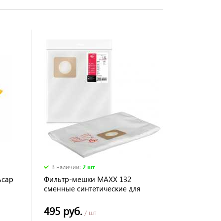
В наличии
:
2 шт
ьсар
Фильтр-мешки MAXX 132
сменные синтетические для
FUBAG WD5SP
495 руб.
/ шт