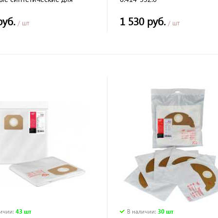
ER WD 2
руб.
1 530 руб.
/ шт
/ шт
личии
:
43 шт
В наличии
:
30 шт