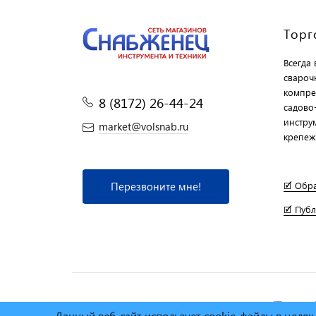
Торг
Всегда
свароч
компре
8 (8172) 26-44-24
садово
инструм
market@volsnab.ru
крепеж
Перезвоните мне!
🗹 Обр
🗹 Пуб
© Сеть магазинов инструмента и техники
"Торговы
Данный веб-сайт использует cookie-файлы в целя