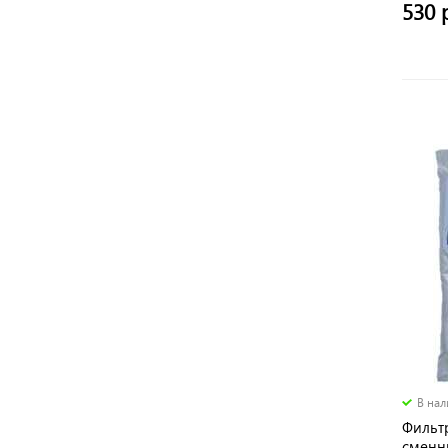
530 
В на
Фильт
сменн