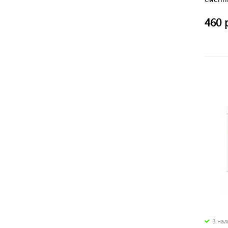
KARCH
460 
В на