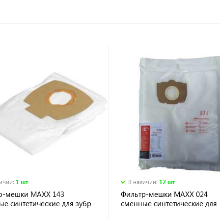
личии
:
1 шт
В наличии
:
12 шт
р-мешки MAXX 143
Фильтр-мешки MAXX 024
ые синтетические для зубр
сменные синтетические для
ер" ПУ-20-1400МЗ
KARCHER WD 4