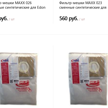
р-мешки MAXX 026
Фильтр-мешки MAXX 023
ые синтетические для Edon
сменные синтетические для
30P
KARCHER WD 2
руб.
560 руб.
/ шт
/ шт