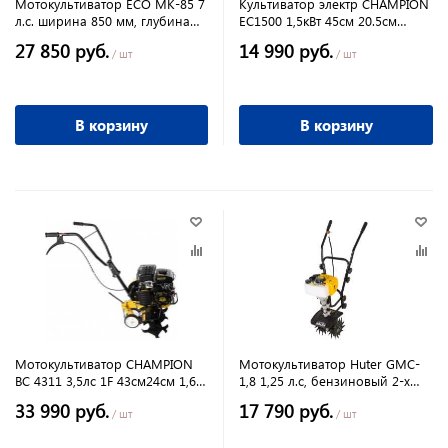
Мотокультиватор ECO MK-85 7
Культиватор электр CHAMPION
л.с. ширина 850 мм, глубина
EC1500 1,5кВт 45см 20.5см
360мм
10,2кг
27 850 руб.
14 990 руб.
/ шт
/ шт
В корзину
В корзину
Мотокультиватор CHAMPION
Мотокультиватор Huter GMC-
BC 4311 3,5лс 1F 43см24см 1,6л
1,8 1,25 л.с, бензиновый 2-х
30кг
тактный, 1вперед, 932 Вт
33 990 руб.
17 790 руб.
/ шт
/ шт