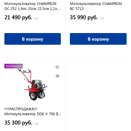
Мотокультиватор CHAMPION
Мотокультиватор CHAMPION
GC 252 1,9лс 25см 22.5см 1,2л
BC 5712
15.85кг
21 490 руб.
35 990 руб.
/ шт
/ шт
В корзину
В корзину
РАСПРОДАЖА
!!!!РАСПРОДАЖА!!!
Мотокультиватор DDE V 700 II-
H160W (Буцефал2), 5,5 л/с,
35 300 руб.
Хонда GX 160, КПП ,
/ шт
скорости2/0/-1, колеса 4,0-8,