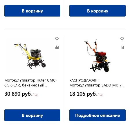
В корзину
В корзину
Мотокультиватор Huter GMC-
РАСПРОДАЖА!!!!
6.5 6.5л.с, бензиновый
Мотокультиватор SADD МК-700
четырехтакный,
6,5л.с, 197сс, без колес
30 890 руб.
18 105 руб.
1вперед/1назад,4800Вт
/ шт
/ шт
В корзину
Подробное описание