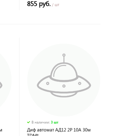
855 руб.
/ шт
В наличии
:
3 шт
м
Диф автомат АД12 2Р 10А 30м
TDM*