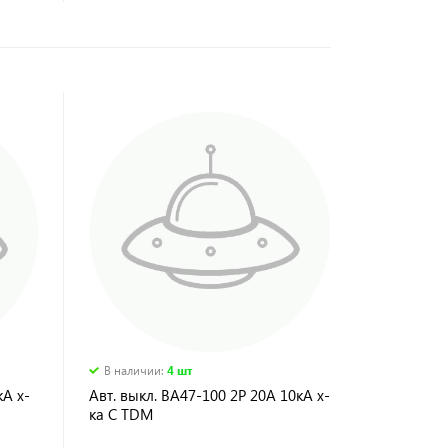
В наличии
:
4 шт
кА х-
Авт. выкл. ВА47-100 2Р 20А 10кА х-
ка С TDM