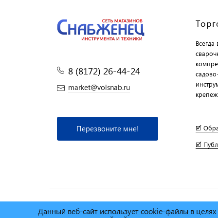
Торг
Всегда
свароч
компре
8 (8172) 26-44-24
садово
инструм
market@volsnab.ru
крепеж
Перезвоните мне!
🗹 Обр
🗹 Пуб
Данный веб-сайт использует cookie-файлы в целя
© Сеть магазинов инструмента и техники
"Торговы