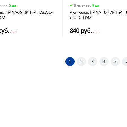
личии
:
5 шт
В наличии
:
4 шт
ыкл.ВА47-29 3Р 16А 4,5кА х-
Авт. выкл. ВА47-100 2Р 16А 1
TDM
х-ка С TDM
руб.
840 руб.
/ шт
/ шт
1
2
3
4
5
..