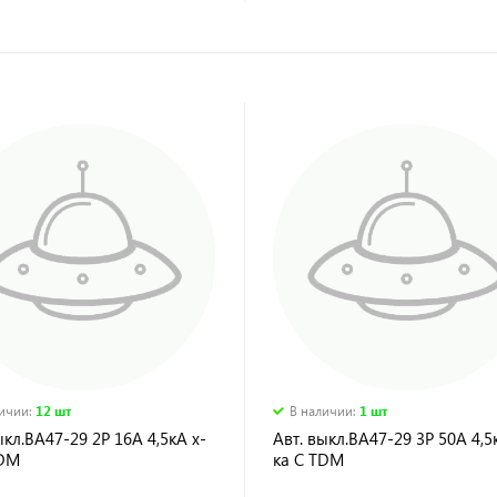
личии
:
12 шт
В наличии
:
1 шт
ыкл.ВА47-29 2Р 16А 4,5кА х-
Авт. выкл.ВА47-29 3Р 50А 4,5
TDM
ка С TDM