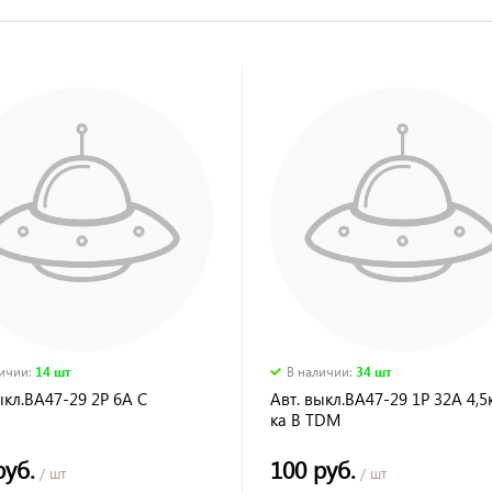
личии
:
14 шт
В наличии
:
34 шт
ыкл.ВА47-29 2Р 6А С
Авт. выкл.ВА47-29 1Р 32А 4,5
ка В TDM
руб.
100 руб.
/ шт
/ шт