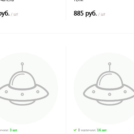
ренциального тока - АВДТ
6 30мА TDM
руб.
885 руб.
/ шт
/ шт
личии
:
3 шт
В наличии
:
16 шт