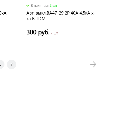
В наличии
:
2 шт
0кА
Авт. выкл.ВА47-29 2Р 40А 4,5кА х-
ка В TDM
300 руб.
/ шт
.
7