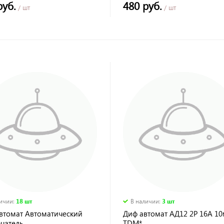
руб.
480 руб.
/ шт
/ шт
личии
:
18 шт
В наличии
:
3 шт
автомат Автоматический
Диф автомат АД12 2Р 16А 10
чатель
TDM*