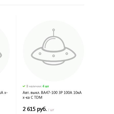
В наличии
:
4 шт
кА х-
Авт. выкл. ВА47-100 3Р 100А 10кА
х-ка С TDM
2 615 руб.
/ шт