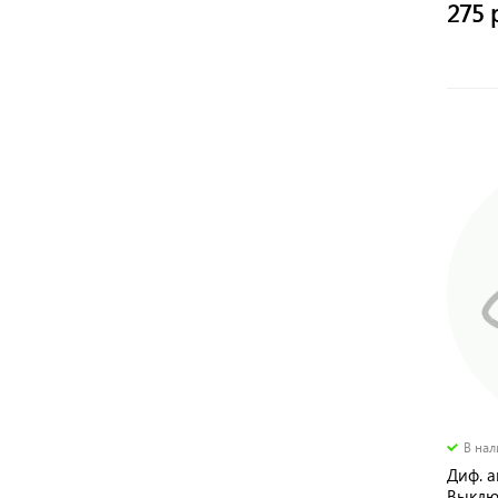
275 
В на
Диф. 
Выклю