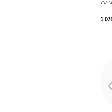
УЗО В
1 07