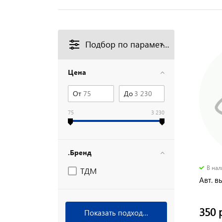
Подбор по параметрам
Цена
От
До
75
3 230
.Бренд
В на
ТДМ
Авт. в
350 