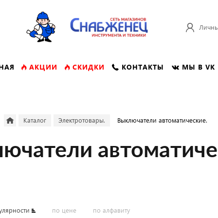
Личны
НАЯ
АКЦИИ
СКИДКИ
КОНТАКТЫ
МЫ В VK
Каталог
Электротовары.
Выключатели автоматические.
ючатели автоматиче
улярности
по цене
по алфавиту