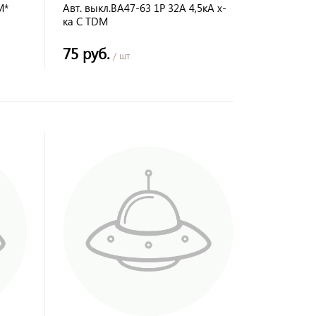
M*
Авт. выкл.ВА47-63 1Р 32А 4,5кА х-
ка С TDM
75 руб.
/ шт