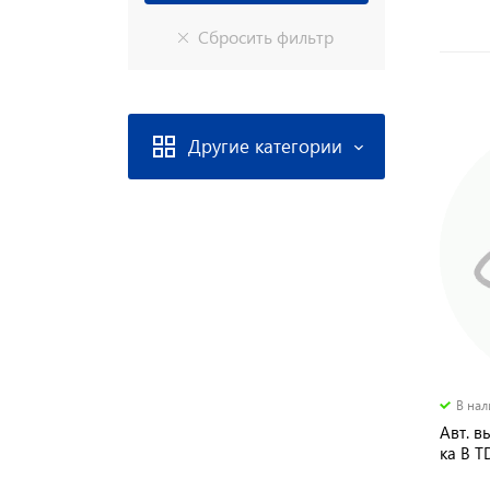
Другие категории
В на
Авт. в
ка В 