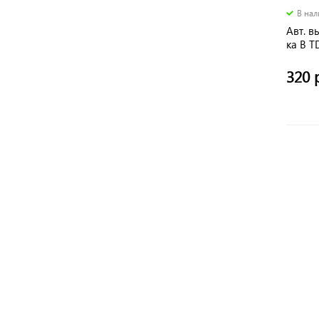
В на
Авт. в
ка В 
320 