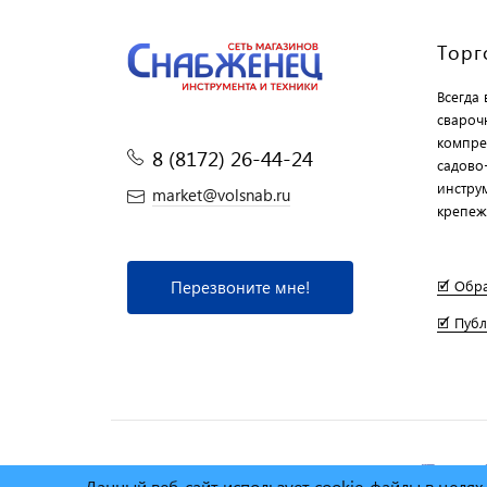
Торг
Всегда
свароч
компре
8 (8172) 26-44-24
садово
инструм
market@volsnab.ru
крепеж
Перезвоните мне!
🗹 Обр
🗹 Пуб
© Сеть магазинов инструмента и техники
"Торговы
Данный веб-сайт использует cookie-файлы в целя