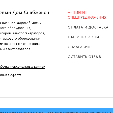
овый Дом Снабженец
АКЦИИ И
СПЕЦПРЕДЛОЖЕНИЯ
 в наличии широкий спектр
ОПЛАТА И ДОСТАВКА
ного оборудования,
ссоров, электрогенераторов,
НАШИ НОВОСТИ
-паркового оборудования,
ента, а так же сантехники,
О МАГАЗИНЕ
а и электротоваров.
ОСТАВИТЬ ОТЗЫВ
аботка персональных данных
личная оферта
й дом Снабженец"
1995г. -
х предоставления вам лучшего пользовательского опыта на н