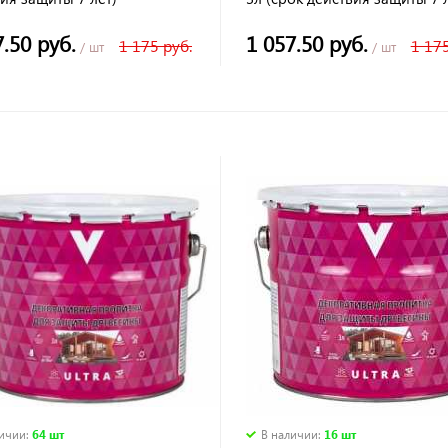
7.50 руб.
1 057.50 руб.
1 175 руб.
1 175
/ шт
/ шт
личии
:
64 шт
В наличии
:
16 шт