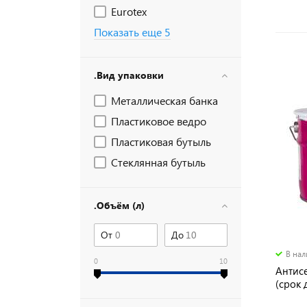
Eurotex
Показать еще 5
.Вид упаковки
Металлическая банка
Пластиковое ведро
Пластиковая бутыль
Стеклянная бутыль
.Объём (л)
От
До
В на
0
10
Антис
(срок 