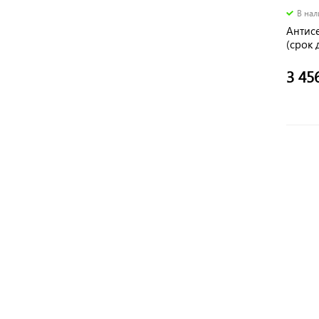
В на
Антис
(срок 
3 45