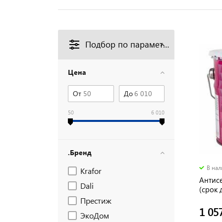
Подбор по параметрам
Цена
От
До
50
6 010
.Бренд
В на
Krafor
Антис
Dali
(срок 
Престиж
1 05
ЭкоДом