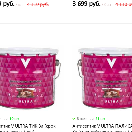
9 руб.
3 699 руб.
4 110 руб.
4 110 р
/ шт
/ бан
личии
:
19 шт
В наличии
:
51 шт
птик V ULTRA ТИК 3л (срок
Антисептик V ULTRA ПАЛИС
ия защиты 7 лет)
3л (срок действия защиты 7 л