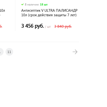
В наличии
:
18 шт
10л
Антисептик V ULTRA ПАЛИСАНДР
)
10л (срок действия защиты 7 лет)
3 456 руб.
б.
3 840 руб.
/ шт
.
11