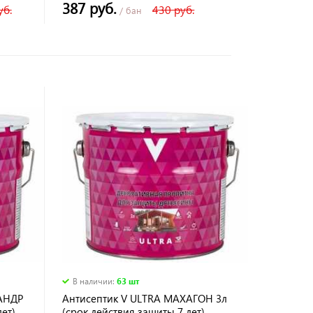
387 руб.
уб.
430 руб.
/ бан
В наличии
:
63 шт
АНДР
Антисептик V ULTRA МАХАГОН 3л
ет)
(срок действия защиты 7 лет)