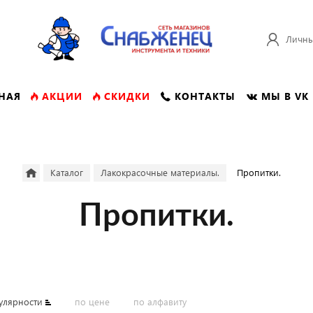
Личны
НАЯ
АКЦИИ
СКИДКИ
КОНТАКТЫ
МЫ В VK
Каталог
Лакокрасочные материалы.
Пропитки.
Пропитки.
улярности
по цене
по алфавиту