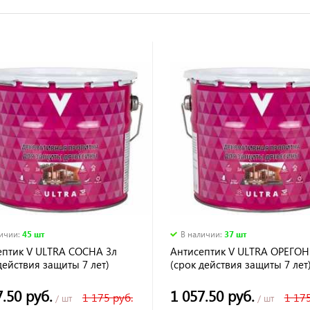
личии
:
45 шт
В наличии
:
37 шт
ептик V ULTRA СОСНА 3л
Антисептик V ULTRA ОРЕГОН
действия защиты 7 лет)
(срок действия защиты 7 лет
7.50 руб.
1 057.50 руб.
1 175 руб.
1 175
/ шт
/ шт