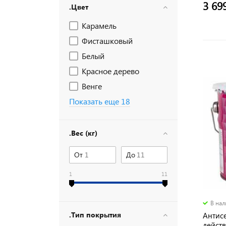
3 69
.Цвет
Карамель
Фисташковый
Белый
Красное дерево
Венге
Показать еще 18
.Вес (кг)
От
До
1
11
В на
.Тип покрытия
Антисе
действ