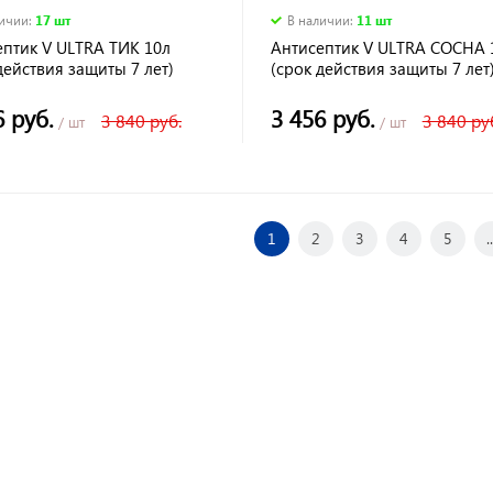
личии
:
17 шт
В наличии
:
11 шт
ептик V ULTRA ТИК 10л
Антисептик V ULTRA СОСНА 
действия защиты 7 лет)
(срок действия защиты 7 лет
6 руб.
3 456 руб.
3 840 руб.
3 840 ру
/ шт
/ шт
1
2
3
4
5
..