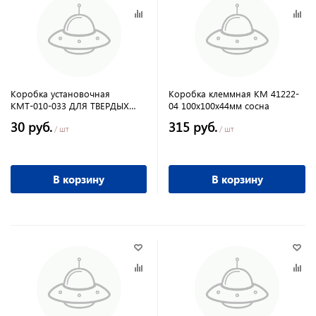
Коробка установочная
Коробка клеммная КМ 41222-
КМТ-010-033 ДЛЯ ТВЕРДЫХ
04 100х100х44мм сосна
СТЕН 71*45 С САМОРЕЗАМИ IP
30 руб.
315 руб.
20 PROXIMA
/ шт
/ шт
В корзину
В корзину