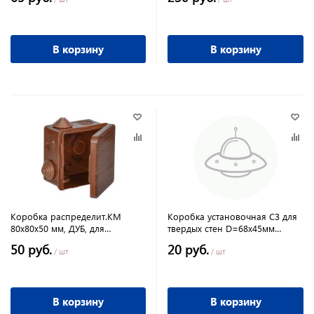
В корзину
В корзину
Коробка распределит.КМ
Коробка установочная СЗ для
80х80х50 мм, ДУБ, для
твердых стен D=68х45мм
наруж.монт,с откидной
GENERICA
50 руб.
20 руб.
крышкой 7вв
/ шт
/ шт
В корзину
В корзину