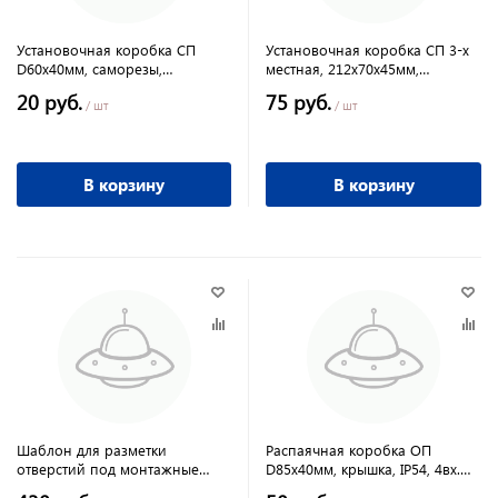
Установочная коробка СП
Установочная коробка СП 3-х
D60х40мм, саморезы,
местная, 212х70х45мм,
стыковочные узлы, синяя,
саморезы, IP20, TDM
20 руб.
75 руб.
IP20,TDM
/ шт
/ шт
В корзину
В корзину
Шаблон для разметки
Распаячная коробка ОП
отверстий под монтажные
D85х40мм, крышка, IP54, 4вх.
коробки TDM
инд. штрихкод TDM