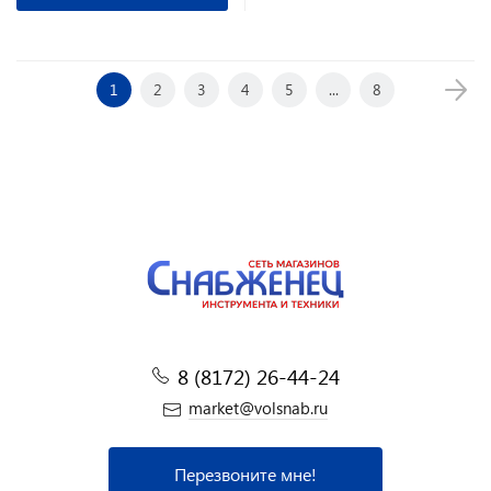
1
2
3
4
5
...
8
8 (8172) 26-44-24
market@volsnab.ru
Перезвоните мне!