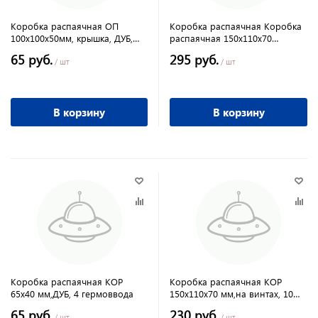
Коробка распаячная ОП
Коробка распаячная Коробка
100х100х50мм, крышка, ДУБ,
распаячная 150х110х70
IP54, 8 вх.
открытого монтажа с
65 руб.
295 руб.
мембранами NSS-DB-150-110-
/ шт
/ шт
70-10
В корзину
В корзину
Коробка распаячная КОР
Коробка распаячная КОР
65х40 мм,ДУБ, 4 гермоввода
150х110х70 мм,на винтах, 10
гермовводов
65 руб.
230 руб.
/ шт
/ шт