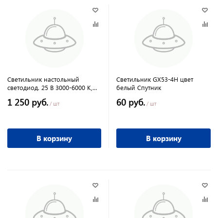
Светильник настольный
Светильник GX53-4H цвет
светодиод. 25 В 3000-6000 К,
белый Спутник
диимер, беспроводная
1 250 руб.
60 руб.
зарядка USB порт белый склад
/ шт
/ шт
В корзину
В корзину