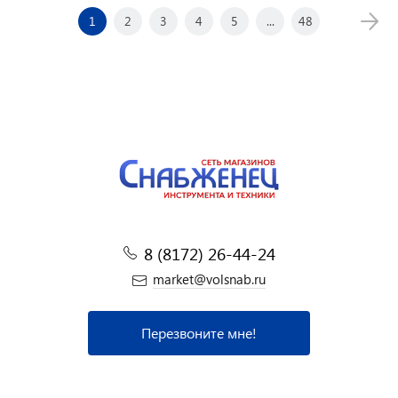
1
2
3
4
5
...
48
8 (8172) 26-44-24
market@volsnab.ru
Перезвоните мне!