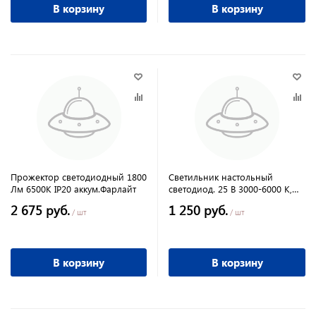
В корзину
В корзину
Прожектор светодиодный 1800
Светильник настольный
Лм 6500К IP20 аккум.Фарлайт
светодиод. 25 В 3000-6000 К,
диимер, беспроводная
2 675 руб.
1 250 руб.
зарядка USB порт корич склад
/ шт
/ шт
В корзину
В корзину