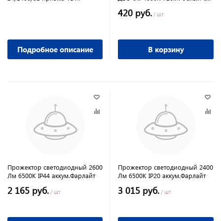
регуоируемым монтажным
420 руб.
диамером
/ шт
Подробное описание
В корзину
Прожектор светодиодный 2600
Прожектор светодиодный 2400
Лм 6500К IP44 аккум.Фарлайт
Лм 6500К IP20 аккум.Фарлайт
2 165 руб.
3 015 руб.
/ шт
/ шт