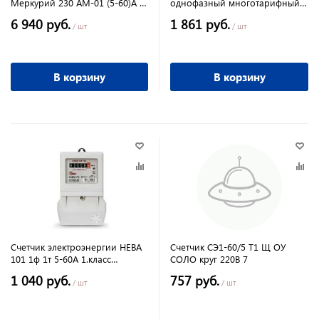
Меркурий 230 АМ-01 (5-60)А 3-
однофазный многотарифный
ф.
Нева123 60/5 Т4 D 220В RS485
6 940 руб.
1 861 руб.
ЖК 18643
/ шт
/ шт
В корзину
В корзину
Счетчик электроэнергии НЕВА
Счетчик СЭ1-60/5 Т1 Щ ОУ
101 1ф 1т 5-60А 1.класс
СОЛО круг 220В 7
точ.220В с жёст.крепл.
1 040 руб.
757 руб.
/ шт
/ шт