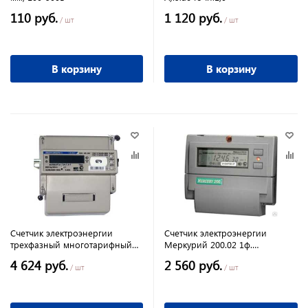
110 руб.
1 120 руб.
/ шт
/ шт
В корзину
В корзину
Счетчик электроэнергии
Счетчик электроэнергии
трехфазный многотарифный
Меркурий 200.02 1ф.
СЕ 301 R33 60/5 Т4 D+Щ RS485
многотарифн 5-60 А.
4 624 руб.
2 560 руб.
280889
/ шт
/ шт