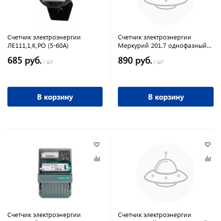
Счетчик электроэнергии
Счетчик электроэнергии
ЛЕ111,1,К,РО (5-60А)
Меркурий 201.7 однофазный
однотарифный ЭМОУ для
685 руб.
890 руб.
уст.на рейку
/ шт
/ шт
В корзину
В корзину
Счетчик электроэнергии
Счетчик электроэнергии