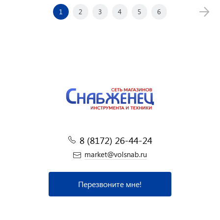
1
2
3
4
5
6
8 (8172) 26-44-24
market@volsnab.ru
Перезвоните мне!