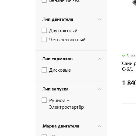
.Тип двигателя
Двухтактный
Четырёхтактный
В на
.Тип тормозов
Сани 
С-6/1
Дисковые
1 84
.Тип запуска
Ручной +
Электростартёр
.Марка двигателя