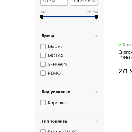
От
До
500
295 600
.Бренд
В на
Мужик
Снего
MOTAX
LONG 4
электр
SEEKWIN
271 
REMO
295 60
.Вид упаковки
Коробка
.Тип топлива
Бензин АИ-92