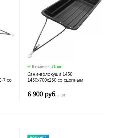
В наличии
:
21 шт
Сани-волокуши 1450
С-7 со
1450х700х250 со сцепным
устройством С-7
6 900 руб.
/ шт
НОВИНКА