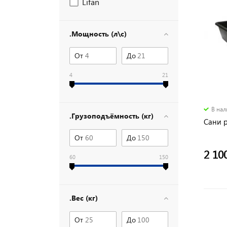
Lifan
.Мощность (л\с)
От
До
4
21
В на
.Грузоподъёмность (кг)
Сани 
От
До
2 10
60
150
.Вес (кг)
От
До