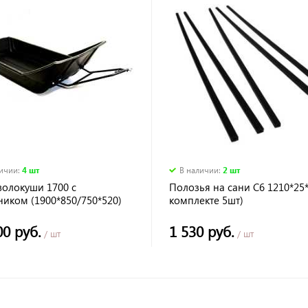
личии
:
4 шт
В наличии
:
2 шт
волокуши 1700 с
Полозья на сани С6 1210*25*
ником (1900*850/750*520)
комплекте 5шт)
епным устройством
00 руб.
1 530 руб.
/ шт
/ шт