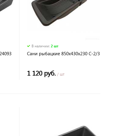
В наличии
:
2 шт
24093
Сани рыбацкие 850х430х230 С-2/3
1 120 руб.
/ шт