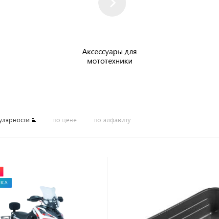
Аксессуары для
мототехники
улярности
по цене
по алфавиту
НКА