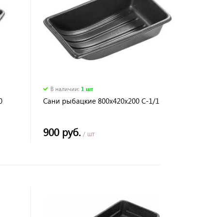
В наличии
:
1 шт
0
Сани рыбацкие 800х420х200 С-1/1
900 руб.
/ шт