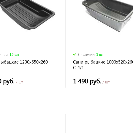
личии
:
15 шт
В наличии
:
1 шт
рыбацкие 1200х650х260
Сани рыбацкие 1000х520х26
С-4/1
0 руб.
1 490 руб.
/ шт
/ шт