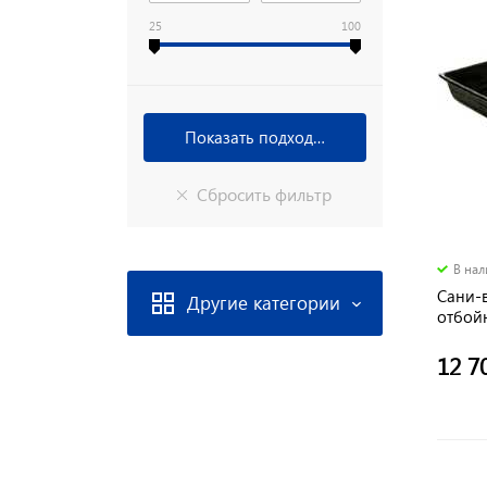
25
100
В на
Сани-
Другие категории
отбой
со сц
12 7