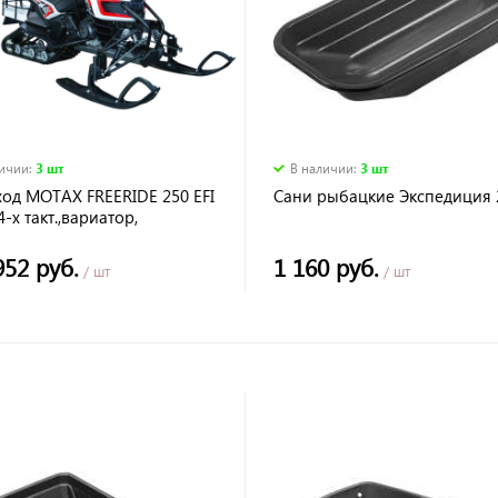
личии
:
3 шт
В наличии
:
3 шт
ход MOTAX FREERIDE 250 EFI
Сани рыбацкие Экспедиция 
-х такт.,вариатор,
остартер, шир. гус. 380мм
952 руб.
1 160 руб.
/ шт
/ шт
0 руб.