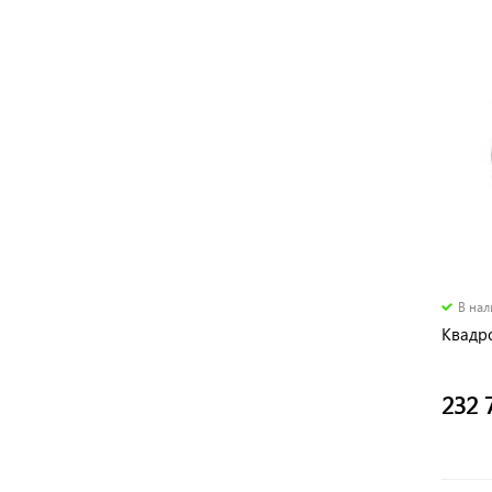
В на
Квадро
232 