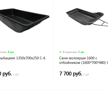
личии
:
4 шт
В наличии
:
5 шт
рыбацкие 1350х700х250 С-6
Сани-волокуши 1600 с
отбойником (1600*700*480) 
сцепным устройством
0 руб.
7 700 руб.
/ шт
/ шт