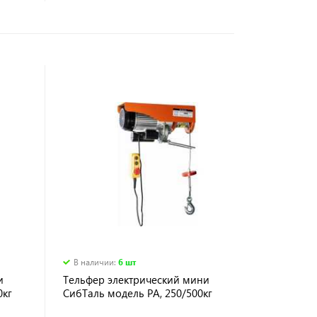
В наличии
:
6 шт
и
Тельфер электрический мини
0кг
СибТаль модель РА, 250/500кг