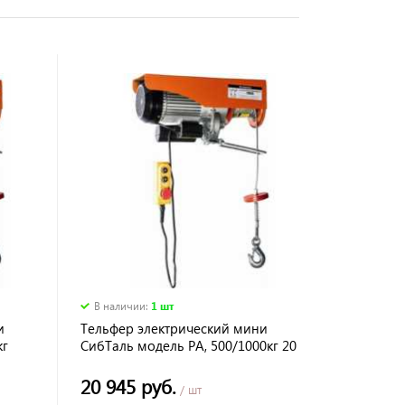
В наличии
:
1 шт
и
Тельфер электрический мини
кг
СибТаль модель РА, 500/1000кг 20
м
20 945 руб.
/ шт