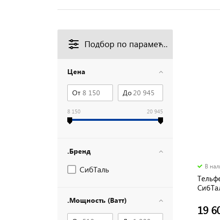
Подбор по параметрам
Цена
От
До
8 150
20 945
.Бренд
В на
СибТаль
Тельф
СибТал
20 м
.Мощность (Ватт)
19 6