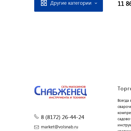
11 8
Другие категории
Торг
Всегда
свароч
компре
8 (8172) 26-44-24
садово
инструм
market@volsnab.ru
крепеж