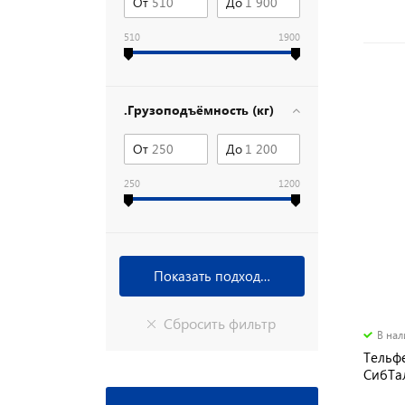
От
До
510
1900
.Грузоподъёмность (кг)
От
До
250
1200
В на
Тельф
СибТал
м