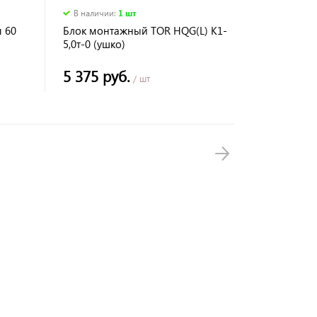
В наличии
:
1 шт
м 60
Блок монтажный TOR HQG(L) K1-
5,0т-0 (ушко)
5 375 руб.
/ шт