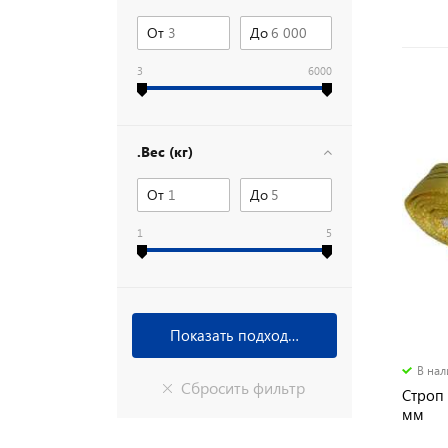
От
До
3
6000
.Вес (кг)
От
До
1
5
В на
Строп 
мм