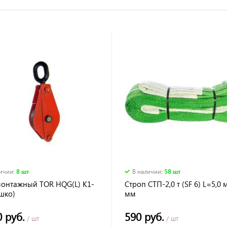
личии
:
8 шт
В наличии
:
58 шт
монтажный TOR HQG(L) K1-
Строп СТП-2,0 т (SF 6) L=5,0 
Ушко)
мм
0 руб.
590 руб.
/ шт
/ шт