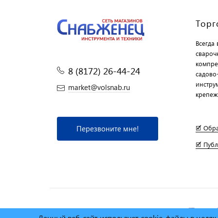
Торг
Всегда
свароч
компре
8 (8172) 26-44-24
садово
инструм
market@volsnab.ru
крепеж
Перезвоните мне!
🗹 Обр
🗹 Пуб
© Сеть магазинов инструмента и техники
"Торговы
Данный веб-сайт использует cookie-файлы в целя