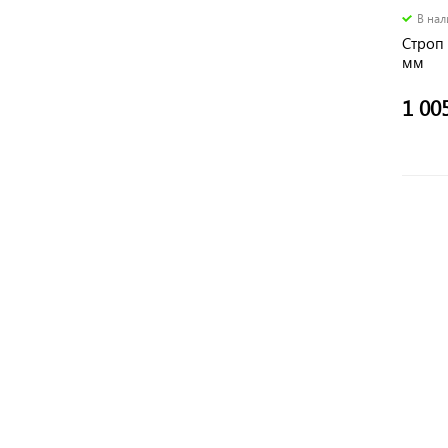
В на
Строп 
мм
1 00