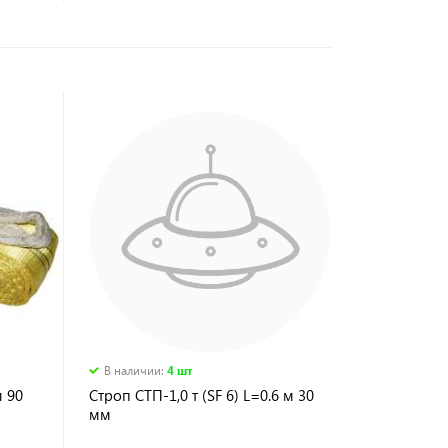
В наличии
:
4 шт
м 90
Строп СТП-1,0 т (SF 6) L=0.6 м 30
мм