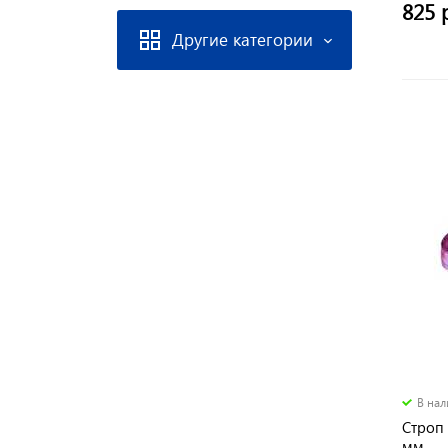
825 
Другие категории
В на
Строп 
мм