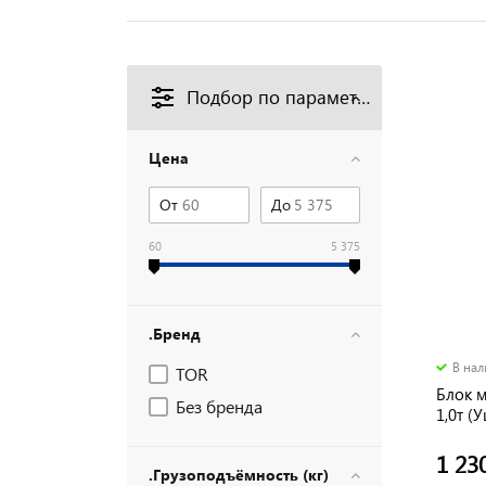
Подбор по параметрам
Цена
От
До
60
5 375
.Бренд
В на
TOR
Блок 
Без бренда
1,0т (
1 23
.Грузоподъёмность (кг)