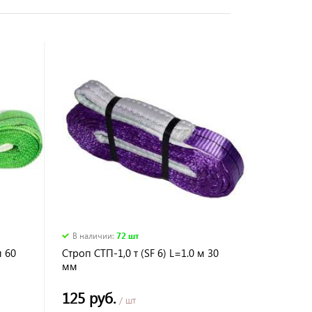
В наличии
:
72 шт
м 60
Строп СТП-1,0 т (SF 6) L=1.0 м 30
мм
125 руб.
/ шт