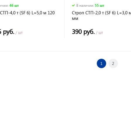
личии
:
46 шт
В наличии
:
55 шт
СТП-4,0 т (SF 6) L=5,0 м 120
Строп СТП-2,0 т (SF 6) L=3,0 
мм
5 руб.
390 руб.
/ шт
/ шт
1
2