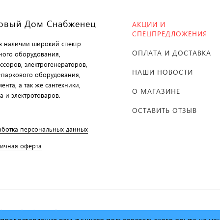
овый Дом Снабженец
АКЦИИ И
СПЕЦПРЕДЛОЖЕНИЯ
 в наличии широкий спектр
ОПЛАТА И ДОСТАВКА
ного оборудования,
ссоров, электрогенераторов,
НАШИ НОВОСТИ
-паркового оборудования,
ента, а так же сантехники,
О МАГАЗИНЕ
а и электротоваров.
ОСТАВИТЬ ОТЗЫВ
аботка персональных данных
личная оферта
й дом Снабженец"
1995г. -
х предоставления вам лучшего пользовательского опыта на н