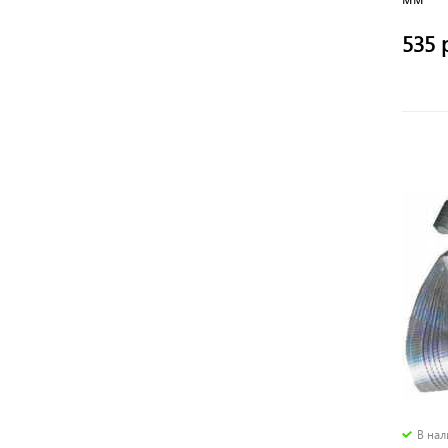
535 
В на