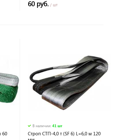
60 руб.
/ шт
В наличии
:
41 шт
м 60
Строп СТП-4,0 т (SF 6) L=6,0 м 120
мм