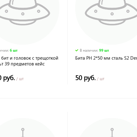
личии
:
6 шт
В наличии
:
99 шт
бит и головок с трещоткой
Бита PH 2*50 мм сталь S2 De
ьт 39 предметов кейс
0 руб.
50 руб.
/ шт
/ шт