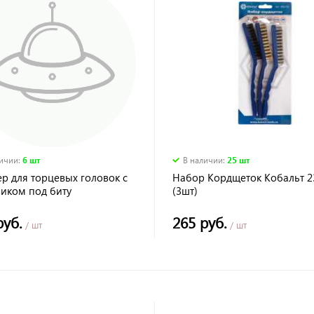
личии
:
6 шт
В наличии
:
25 шт
р для торцевых головок с
Набор Кордщеток Кобальт 
виком под биту
(3шт)
руб.
265 руб.
/ шт
/ шт