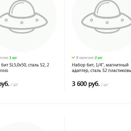
личии
:
1 шт
В наличии
:
2 шт
бит SL5,0х50, сталь S2, 2
Набор бит, 1/4", магнитный
Gross
адаптер, сталь S2 пластиков
кейс, 33 предм.// Gross
руб.
3 600 руб.
/ шт
/ шт