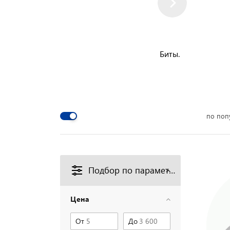
Биты.
по поп
Подбор по параметрам
Цена
От
До