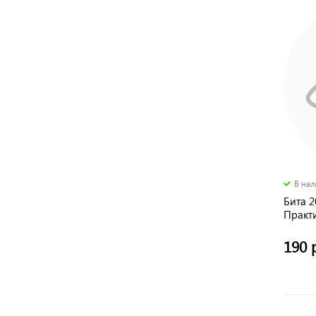
В на
Бита 2
Практ
190 