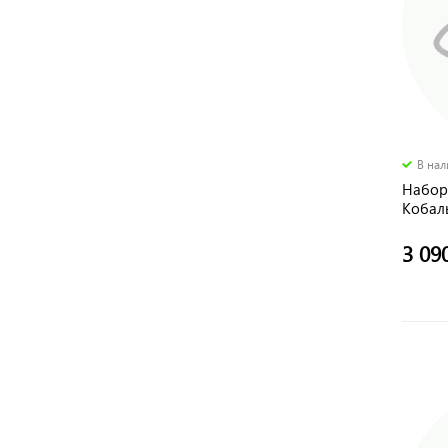
В на
Набор 
Кобал
3 09