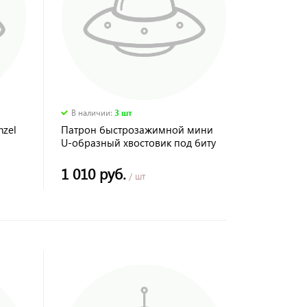
В наличии
:
3 шт
nzel
Патрон быстрозажимной мини
U-образный хвостовик под биту
0,5-6 мм FIT
1 010 руб.
/ шт