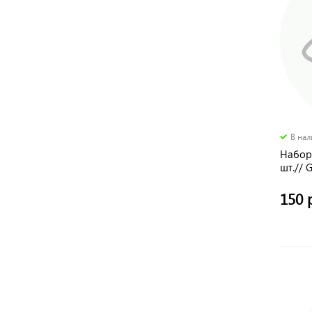
В на
Набор 
шт.// 
150 