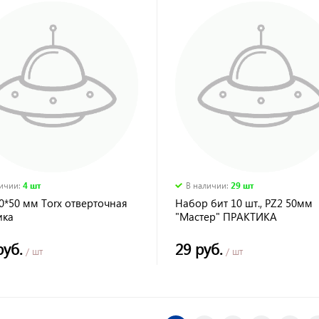
личии
:
4 шт
В наличии
:
29 шт
0*50 мм Torx отверточная
Набор бит 10 шт., РZ2 50мм
ика
"Мастер" ПРАКТИКА
руб.
29 руб.
/ шт
/ шт