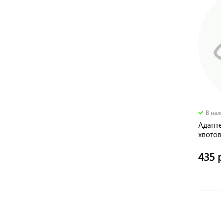
В на
Адапте
хвото
435 