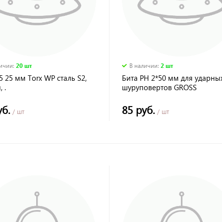
личии
:
20 шт
В наличии
:
2 шт
5 25 мм Torx WP сталь S2,
Бита PH 2*50 мм для ударны
 .
шуруповертов GROSS
уб.
85 руб.
/ шт
/ шт