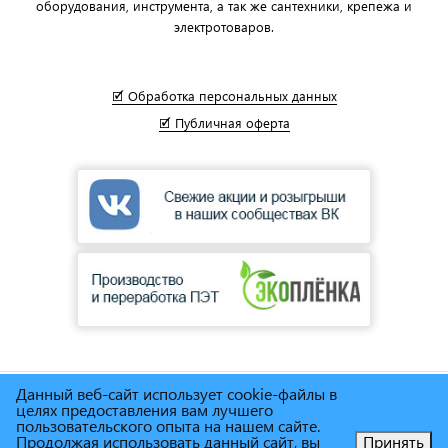
оборудования, инструмента, а так же сантехники, крепежа и
электротоваров.
🗹 Обработка персональных данных
🗹 Публичная оферта
Данный веб-сайт использует cookie-файлы в
© Сеть магазинов инструмента и техники
"Торговый дом
целях предоставления вам лучшего
Снабженец"
1995г. - 2025г.
пользовательского опыта на нашем сайте.
Продолжая использовать данный сайт, вы
Принять