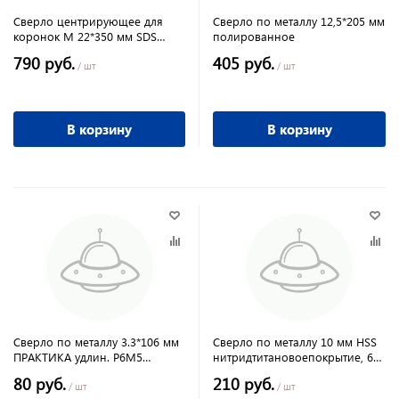
Сверло центрирующее для
Сверло по металлу 12,5*205 мм
коронок М 22*350 мм SDS
полированное
MAX/ MATRIX
790 руб.
405 руб.
/ шт
/ шт
В корзину
В корзину
Сверло по металлу 3.3*106 мм
Сверло по металлу 10 мм HSS
ПРАКТИКА удлин. Р6М5
нитридтитановоепокрытие, 6-
блистер,
гранный хвостовик Matrix
80 руб.
210 руб.
/ шт
/ шт