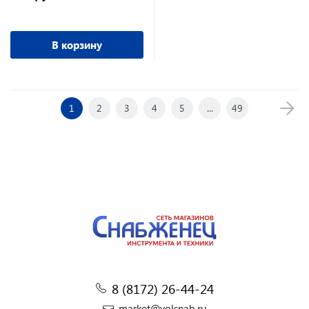
В корзину
1
2
3
4
5
...
49
8 (8172) 26-44-24
market@volsnab.ru