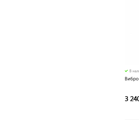
В на
Вибро
3 24