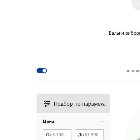
Валы и вибр
по поп
Подбор по параметрам
Цена
От
До