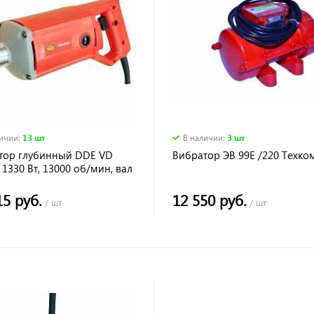
личии
:
13 шт
В наличии
:
3 шт
тор глубинный DDE VD
Вибратор ЭВ 99Е /220 Техко
 1330 Вт, 13000 об/мин, вал
15 руб.
12 550 руб.
/ шт
/ шт