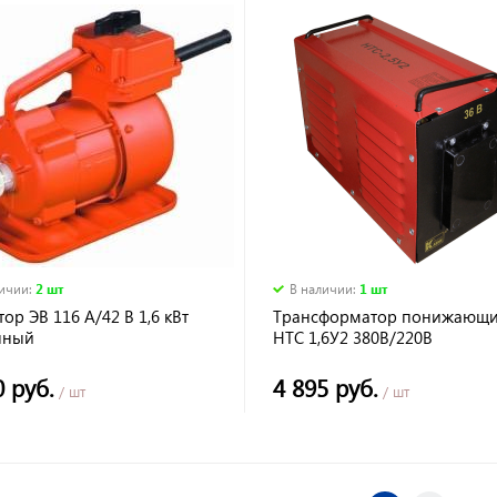
личии
:
2 шт
В наличии
:
1 шт
ор ЭВ 116 А/42 В 1,6 кВт
Трансформатор понижающ
нный
НТС 1,6У2 380В/220В
0 руб.
4 895 руб.
/ шт
/ шт