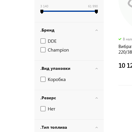
3 140
61 990
.Бренд
В на
DDE
Вибра
Champion
220/38
10 1
.Вид упаковки
Коробка
.Реверс
Нет
.Тип топлива