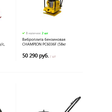
В наличии
:
2 шт
Виброплита бензиновая
/с,
CHAMPION PC6036F (58кг
/час
плита45см*35см 4,8кВт )
50 290 руб.
/ шт