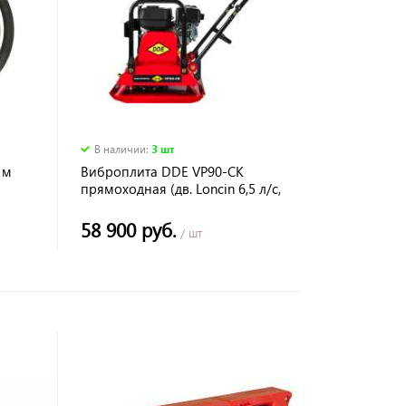
В наличии
:
3 шт
 м
Виброплита DDE VP90-CK
прямоходная (дв. Loncin 6,5 л/с,
плита 550*450мм, до 500кв.м/час
94кг
58 900 руб.
/ шт