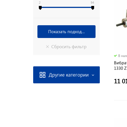
2
94
В на
Вибра
1330 Z
2 м
Другие категории
11 0