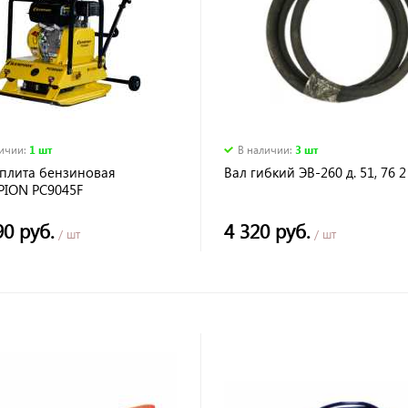
личии
:
1 шт
В наличии
:
3 шт
плита бензиновая
Вал гибкий ЭВ-260 д. 51, 76 2
ION PC9045F
г15кН50*45см30см4,8кВт
 резин.накл)
90 руб.
4 320 руб.
/ шт
/ шт