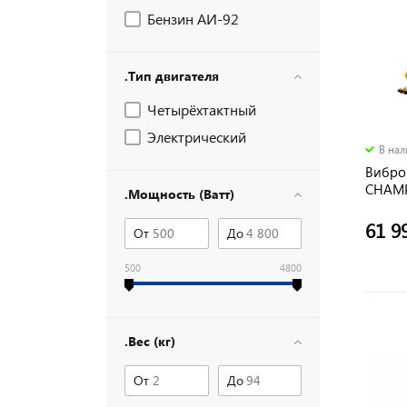
Бензин АИ-92
.Тип двигателя
Четырёхтактный
Электрический
В на
Вибро
CHAMP
.Мощность (Ватт)
(89,3к
колеса
61 9
От
До
500
4800
.Вес (кг)
От
До