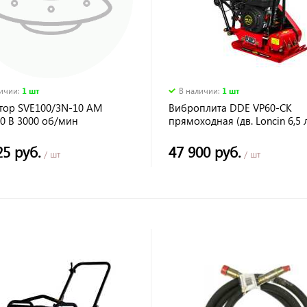
личии
:
1 шт
В наличии
:
1 шт
тор SVE100/3N-10 АМ
Виброплита DDE VP60-CK
0 В 3000 об/мин
прямоходная (дв. Loncin 6,5 л
плита 500*360мм, до 380кв.м
65кг
25 руб.
47 900 руб.
/ шт
/ шт