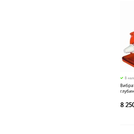
В на
Вибрат
глуби
8 25