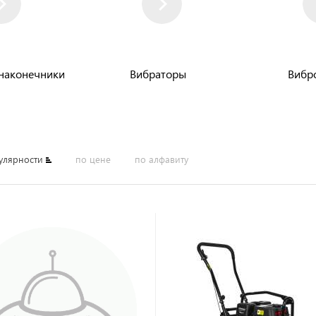
онаконечники
Вибраторы
Вибр
улярности
по цене
по алфавиту