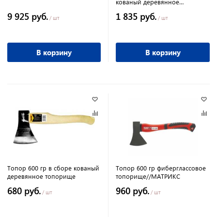
кованый деревянное
топорище 500 мм, охотничий
9 925 руб.
1 835 руб.
/ шт
/ шт
В корзину
В корзину
Топор 600 гр в сборе кованый
Топор 600 гр фиберглассовое
деревянное топорище
топорище//МАТРИКС
680 руб.
960 руб.
/ шт
/ шт