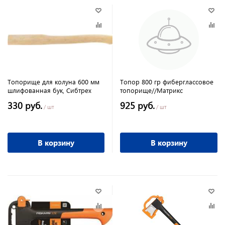
Топорище для колуна 600 мм
Топор 800 гр фиберглассовое
шлифованная бук, Сибтрех
топорище//Матрикс
330 руб.
925 руб.
/ шт
/ шт
В корзину
В корзину