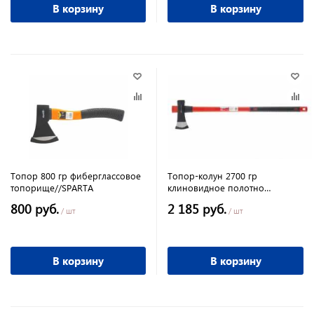
В корзину
В корзину
Топор 800 гр фиберглассовое
Топор-колун 2700 гр
топорище//SPARTA
клиновидное полотно
фиберглассовое
800 руб.
2 185 руб.
двухкомпонентное топорище
/ шт
/ шт
900 мм,MATRIX
В корзину
В корзину