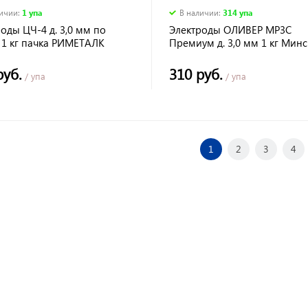
личии
:
1 упа
В наличии
:
314 упа
оды ЦЧ-4 д. 3,0 мм по
Электроды ОЛИВЕР МР3С
 1 кг пачка РИМЕТАЛК
Премиум д. 3,0 мм 1 кг Минс
руб.
310 руб.
/ упа
/ упа
1
2
3
4