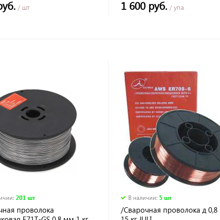
руб.
1 600 руб.
/ шт
/ упа
личии
:
201 шт
В наличии
:
5 шт
чная проволока
/Сварочная проволока д 0,8
овая Е71Т-GS 0.8 мм 1 кг
15 кг JULI