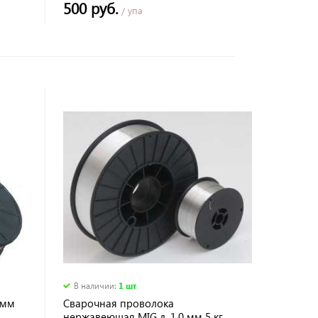
500 руб.
/ упа
В наличии
:
1 шт
 мм
Сварочная проволока
нержавеющая MIG д. 1,0 мм 5 кг