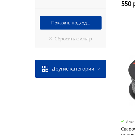
550 
Другие категории
В на
Сваро
порошк