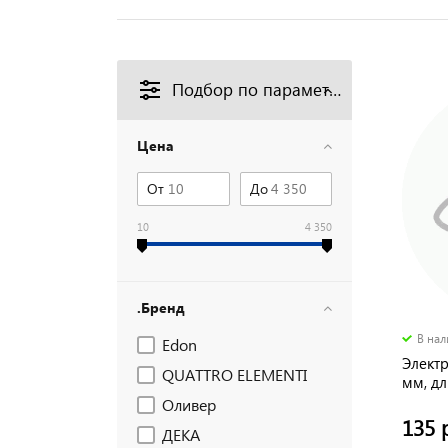
Подбор по параметрам
Цена
От
До
10
4 350
.Бренд
В на
Edon
Элект
QUATTRO ELEMENTI
мм, д
Оливер
135 
ДЕКА