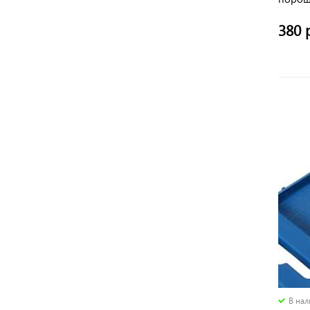
Дека
380 
В на