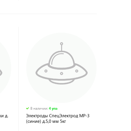
В наличии
:
4 упа
и д.
Электроды СпецЭлектрод МР-3
(синие) д.5,0 мм 5кг