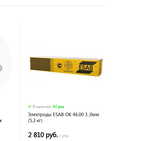
В наличии
:
92 упа
Электроды ESAB OK 46.00 3 ,0мм
к
(5,3 кг)
2 810 руб.
/ упа