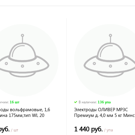
личии
:
16 шт
В наличии
:
136 упа
роды вольфрамовые, 1,6
Электроды ОЛИВЕР МР3С
лина 175мм,тип WL 20
Премиум д. 4,0 мм 5 кг Минс
руб.
1 440 руб.
/ шт
/ упа