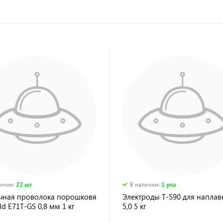
личии
:
22 шт
В наличии
:
1 упа
чная проволока порошковя
Электроды Т-590 для наплавк
d E71T-GS 0,8 мм 1 кг
5,0 5 кг
 упаковка