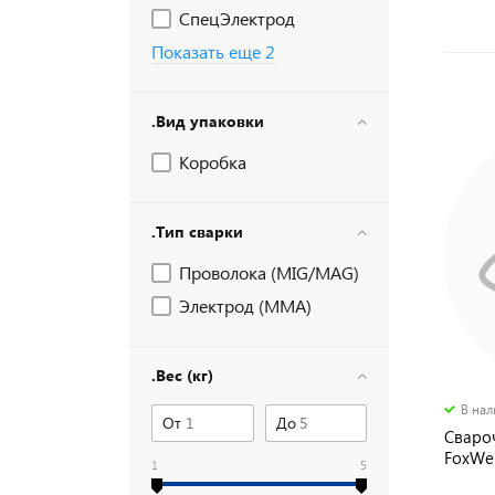
СпецЭлектрод
Показать еще 2
.Вид упаковки
Коробка
.Тип сварки
Проволока (MIG/MAG)
Электрод (MMA)
.Вес (кг)
В на
От
До
Сваро
FoxWel
1
5
белая