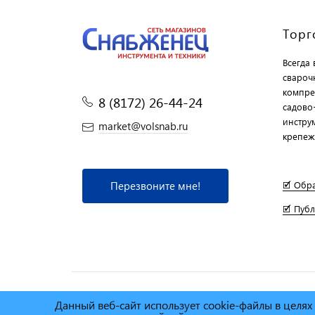
Торг
Всегда
свароч
компре
8 (8172) 26-44-24
садово
инструм
market@volsnab.ru
крепеж
Перезвоните мне!
🗹 Обр
🗹 Пуб
Данный веб-сайт использует cookie-файлы в целя
© Сеть магазинов инструмента и техники
"Торговы