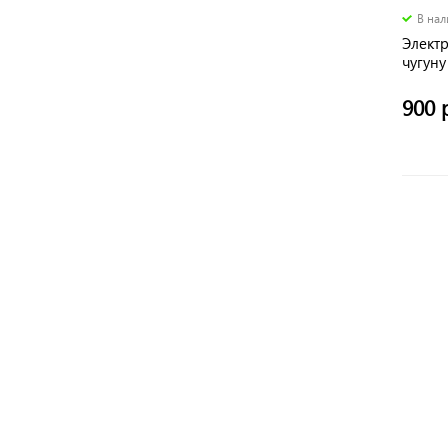
В на
Электр
чугуну
900 