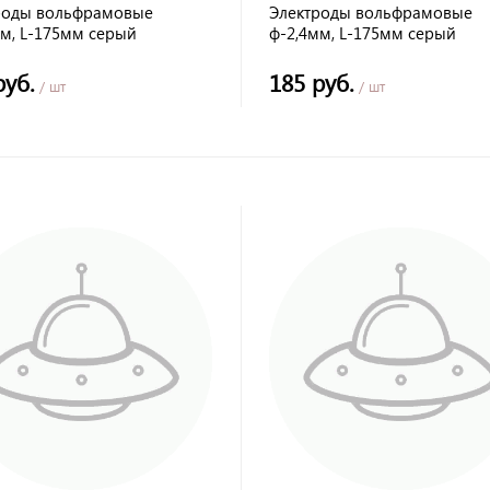
роды вольфрамовые
Электроды вольфрамовые
мм, L-175мм серый
ф-2,4мм, L-175мм серый
003-30) EDON
(IGB0003-24) EDON
руб.
185 руб.
/ шт
/ шт