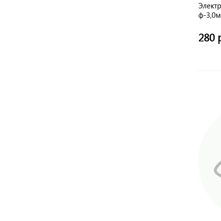
Элект
ф-3,0
(IGB0
280 