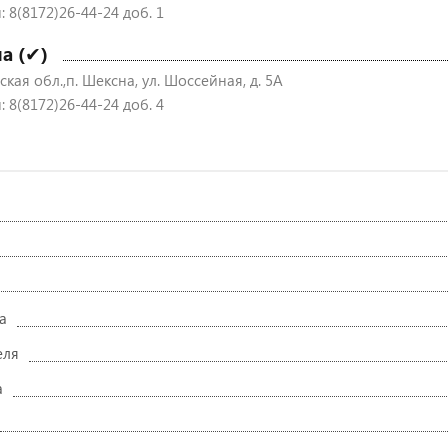
 8(8172)26-44-24 доб. 1
а (✔)
кая обл.,п. Шексна, ул. Шоссейная, д. 5А
 8(8172)26-44-24 доб. 4
а
еля
а