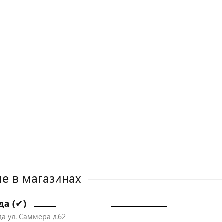
е в магазинах
да (✔)
да ул. Саммера д.62