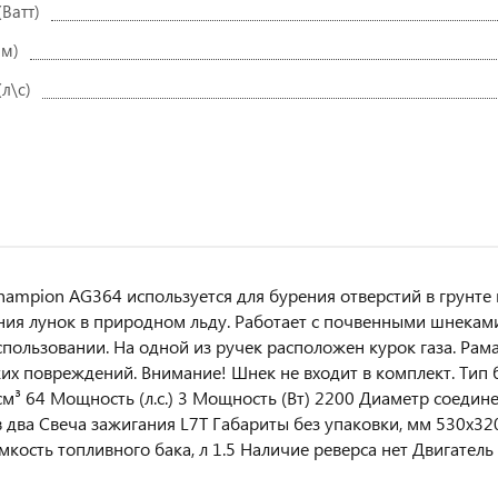
Ватт)
мм)
л\с)
ampion AG364 используется для бурения отверстий в грунте п
ия лунок в природном льду. Работает с почвенными шнеками
спользовании. На одной из ручек расположен курок газа. Рам
их повреждений. Внимание! Шнек не входит в комплект. Тип
 см³ 64 Мощность (л.с.) 3 Мощность (Вт) 2200 Диаметр соедин
 два Свеча зажигания L7T Габариты без упаковки, мм 530х320х
мкость топливного бака, л 1.5 Наличие реверса нет Двигатель