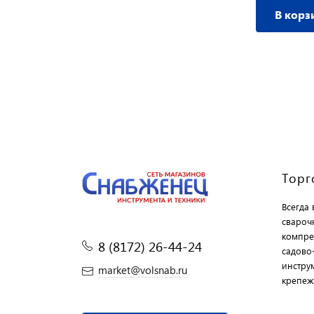
В корз
Торг
Всегда
свароч
компре
8 (8172) 26-44-24
садово
инструм
market@volsnab.ru
крепеж