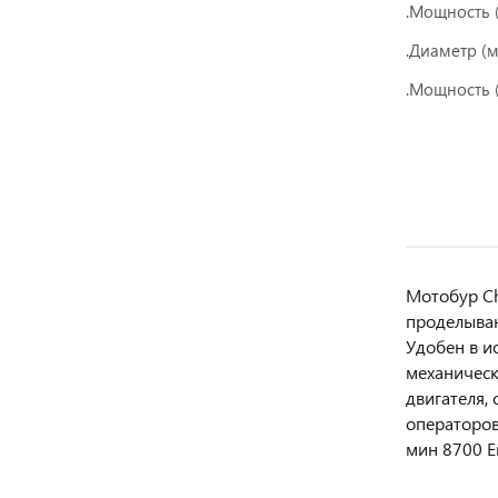
.Мощность (
.Диаметр (
.Мощность (
Мотобур Ch
проделыван
Удобен в и
механическ
двигателя,
операторов
мин 8700 Е