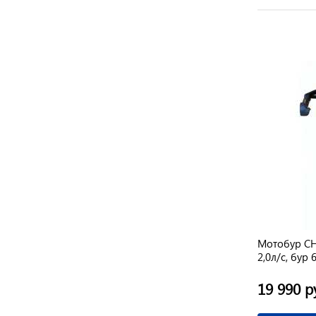
Мотобур CH
2,0л/с, бур
9,2кг+шнек
19 990 р