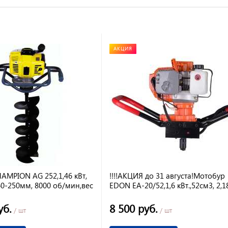
АКЦИЯ
AMPION AG 252,1,46 кВт,
!!!!АКЦИЯ до 31 августа!Мотобур
 60-250мм, 8000 об/мин,вес
EDON EA-20/52,1,6 кВт.,52см3, 2,1
 8053
150-310 об/мин
уб.
8 500 руб.
/ шт
/ шт