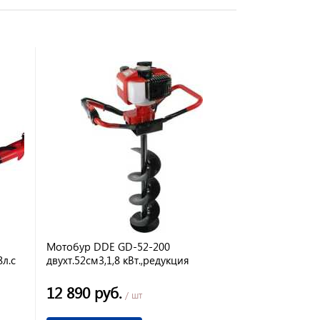
Мотобур DDE GD-52-200
8л.с
двухт.52см3,1,8 кВт.,редукция
34:1,масса 9,8 кг,макс. диам.200 мм
без шнека
12 890 руб.
/ шт