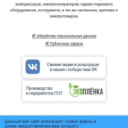
компрессоров, электрогенераторов, садово-паркового
оборудования, инструмента, а так же сантехники, крепежа и
электротоваров.
🗹 Обработка персональных данных
🗹 Публичная оферта
Данный веб-сайт использует cookie-файлы в
© Сеть магазинов инструмента и техники
"Торговый дом
целях предоставления вам лучшего
Снабженец"
1995г. - 2025г.