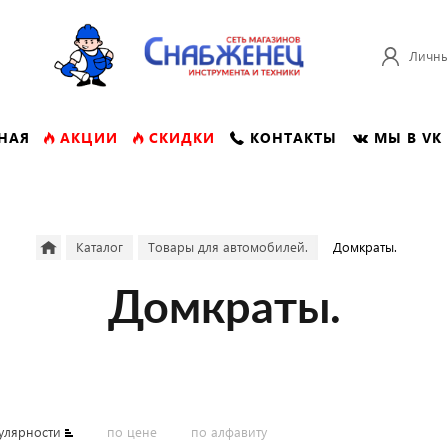
Личны
НАЯ
АКЦИИ
СКИДКИ
КОНТАКТЫ
МЫ В VK
Каталог
Товары для автомобилей.
Домкраты.
Домкраты.
улярности
по цене
по алфавиту