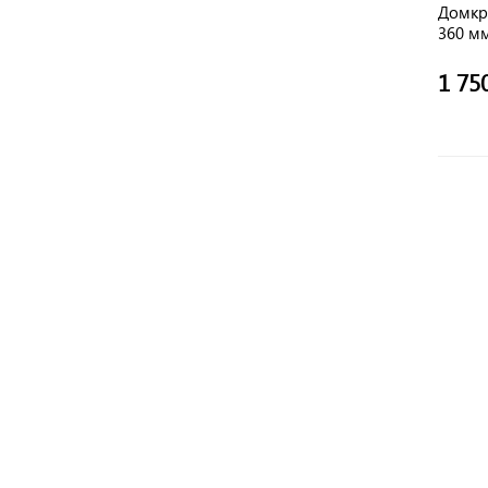
Домкр
360 мм
1 75