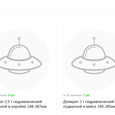
личии
:
6 шт
В наличии
:
1 шт
т 2,5 т гидравлический
Домкрат 2 т гидравлический
тной в коробке 148-387мм
подкатной в кейсе 140-285м
ех
Sparta