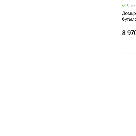
В на
Домкра
бутыл
8 97