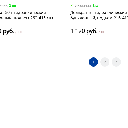
личии
:
1 шт
В наличии
:
1 шт
т 50 т гидравлический
Домкрат 5 т гидравлический
очный, подъем 260-415 мм
бутылочный, подъем 216-41
Ермак 770019
0 руб.
1 120 руб.
/ шт
/ шт
1
2
3