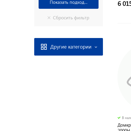
6 01
Другие категории
В на
Домкра
2000H,