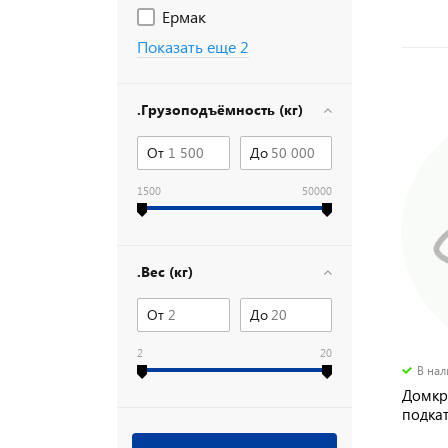
Ермак
Показать еще 2
.Грузоподъёмность (кг)
От
До
1500
50000
.Вес (кг)
От
До
2
20
В на
Домкра
подка
Сибрт