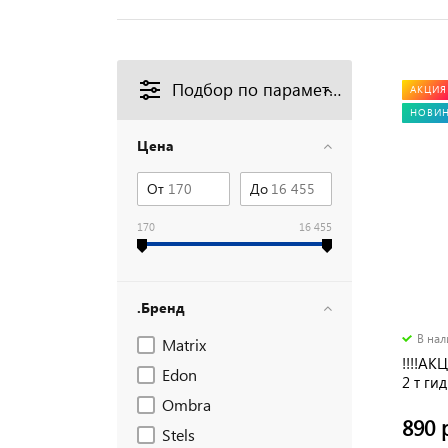
Подбор по параметрам
АКЦИЯ
НОВИ
Цена
От
До
170
16 455
.Бренд
В на
Matrix
!!!!АК
Edon
2 т г
EDON 
Ombra
890 
Stels