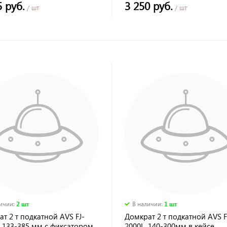
5 руб.
3 250 руб.
/ шт
/ шт
личии
:
2 шт
В наличии
:
1 шт
т 2 т подкатной AVS FJ-
Домкрат 2 т подкатной AVS F
 133-385 мм с фиксатором
2000L, 140-300мм в кейсе