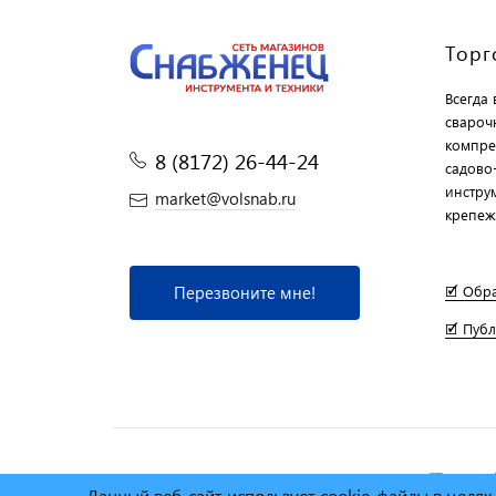
Торг
Всегда
свароч
компре
8 (8172) 26-44-24
садово
инструм
market@volsnab.ru
крепеж
Перезвоните мне!
🗹 Обр
🗹 Пуб
© Сеть магазинов инструмента и техники
"Торговы
Данный веб-сайт использует cookie-файлы в целя