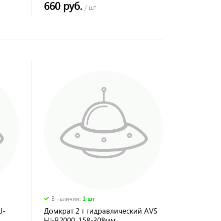
660 руб.
/ шт
В наличии
:
1 шт
J-
Домкрат 2 т гидравлический AVS
HJ-B2000, 158-308мм