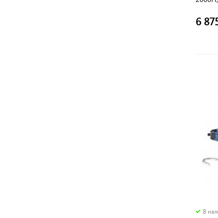
6 87
В на