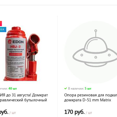
НКА
личии
:
40 шт
В наличии
:
5 шт
ЦИЯ до 31 августа! Домкрат
Опора резиновая для подка
идравлический бутылочный
домкрата D-51 mm Matrix
HBJ
руб.
170 руб.
/ шт
/ шт