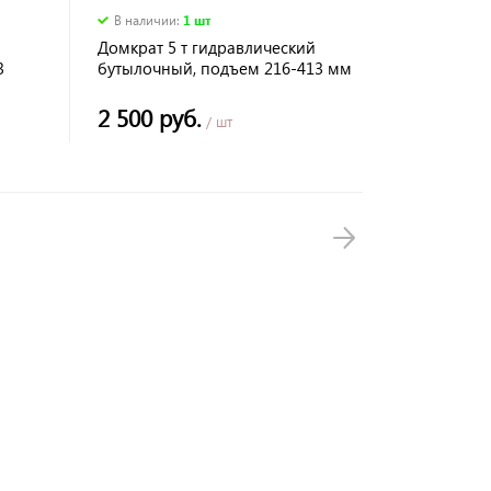
В наличии
:
1 шт
Домкрат 5 т гидравлический
3
бутылочный, подъем 216-413 мм
в пласт кейсе Matrix
2 500 руб.
/ шт