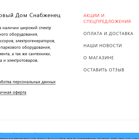
овый Дом Снабженец
АКЦИИ И
СПЕЦПРЕДЛОЖЕНИЯ
 в наличии широкий спектр
ОПЛАТА И ДОСТАВКА
ного оборудования,
ссоров, электрогенераторов,
НАШИ НОВОСТИ
-паркового оборудования,
ента, а так же сантехники,
О МАГАЗИНЕ
а и электротоваров.
ОСТАВИТЬ ОТЗЫВ
аботка персональных данных
личная оферта
й дом Снабженец"
1995г. -
х предоставления вам лучшего пользовательского опыта на н