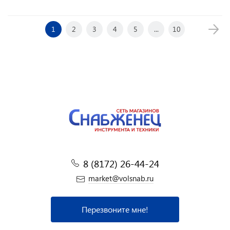
1
2
3
4
5
...
10
8 (8172) 26-44-24
market@volsnab.ru
Перезвоните мне!