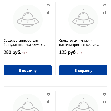
Средство универс. для
Средство для удаления
биотуалетов БИОНОРМ-У
плесени(триггер) 500 мл
концентрат 1 л (ПЭНД)
Ckean&Green
280 руб.
125 руб.
Clean&Green
/ шт
/ шт
В корзину
В корзину