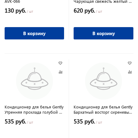
AVK-066
Чарующая свежесть желтый 5
л CG8283
130 руб.
620 руб.
/ шт
/ шт
В корзину
В корзину
Кондиционер для белья Gently
Кондиционер для белья Gently
Утренняя прохлада голубой 5
Бархатный восторг сиреневый
л CG8147
5 л CG8284
535 руб.
535 руб.
/ шт
/ шт