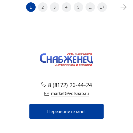
1
2
3
4
5
...
17
8 (8172) 26-44-24
market@volsnab.ru
Перезвоните мне!