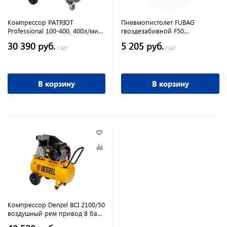
Компрессор PATRIOT
Пневмопистолет FUBAG
Professional 100-400, 400л/мин,
гвоздезабивной F50
100л, 8бар, 2200Вт,
финишный , (гв. до 10-
30 390 руб.
5 205 руб.
50мм,40л/м)
/ шт
/ шт
В корзину
В корзину
Компрессор Denzel BCI 2100/50
воздушный рем привод 8 бар,
.2.1 Квт 50 литров 400л/мин