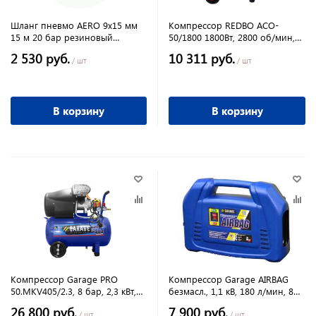
Шланг пневмо AERO 9х15 мм
Компрессор REDBO ACO-
15 м 20 бар резиновый
50/1800 1800Вт, 2800 об/мин,
маслостойкий
207 л/мин, 8 бар
2 530 руб.
10 311 руб.
/ шт
/ шт
В корзину
В корзину
Компрессор Garage PRO
Компрессор Garage AIRBAG
50.MKV405/2.3, 8 бар, 2,3 кВт,
безмасл., 1,1 кВ, 180 л/мин, 8
280 л/мин, 50 л
бар+ набор инструмента
26 800 руб.
7 900 руб.
/ шт
/ шт