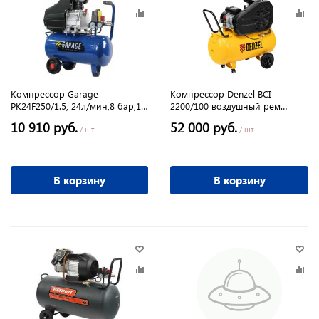
Компрессор Garage
Компрессор Denzel BCI
PK24F250/1.5, 24л/мин,8 бар,1.5
2200/100 воздушный рем
кВт
привод , .2.2 Квт 100 литров
10 910 руб.
52 000 руб.
420л/мин
/ шт
/ шт
В корзину
В корзину