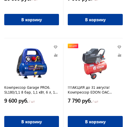
В корзину
В корзину
АКЦИЯ
Компрессор Garage PRO6.
!!!!АКЦИЯ до 31 августа!
SL180/1,1 8 бар, 1,1 кВт, 6 л, 180
Компрессор EDON OAC
л/мин,
25/1600 1кВт, 270 л/мин, 25 л
9 600 руб.
7 790 руб.
/ шт
/ шт
В корзину
В корзину