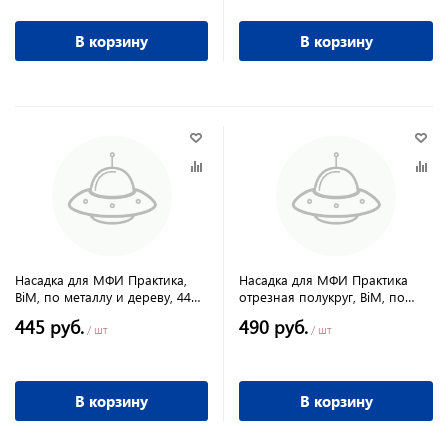
В корзину
В корзину
Насадка для МФИ Практика,
Насадка для МФИ Практика
BiM, по металлу и дереву, 44
отрезная полукруг, BiM, по
мм, мелкий зуб
металлу и дереву, 28 мм,
445 руб.
490 руб.
мелкий зуб
/ шт
/ шт
В корзину
В корзину