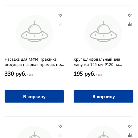
Насадка для МФИ Практика
Круг шлифовальный для
режущая пазовая прямая. по
липучки 125 мм Р120 на
дереву 34 мм крупный зуб
ворсовой подложке 10 шт
330 руб.
195 руб.
Matrix
/ шт
/ шт
В корзину
В корзину