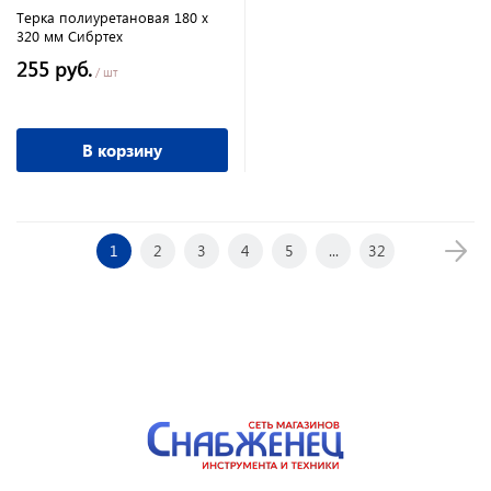
Терка полиуретановая 180 х
320 мм Сибртех
255 руб.
/ шт
В корзину
1
2
3
4
5
...
32