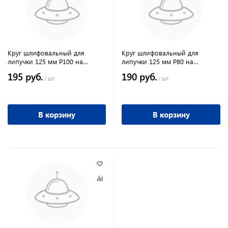
Круг шлифовальный для
Круг шлифовальный для
липучки 125 мм Р100 на
липучки 125 мм Р80 на
ворсовой подложке 10 шт
ворсовой подложке 10 шт
195 руб.
190 руб.
Matrix
Matrix
/ шт
/ шт
В корзину
В корзину