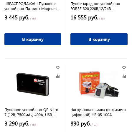
!!!!РАСПРОДАЖА!!! Пусковое
Пуско-зарядное устройство
устройство Патриот Magnum
FORSE 320,220В,12/24В,
8P 8000мАч, 12В, пуск.ток
емк.акк.40-700 A/h. ток заряд
3 445 руб.
16 555 руб.
200/400А, время заряда 4-5ч
15-40А,пуск 240А
/ шт
/ шт
В корзину
В корзину
Пусковое устройство QE Nitro
Нагрузочная вилка (вольтметр
7 (12В, 7500мАч, 400А, USB,
цифровой) НВ-05 100А
LCD-фонарь)
3 290 руб.
890 руб.
/ шт
/ шт