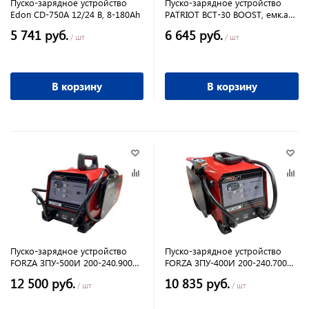
Пуско-зарядное устройство
Пуско-зарядное устройство
Edon CD-750A 12/24 B, 8-180Ah
PATRIOT BCT-30 BOOST, емк.акк.
50-270 А/h,12/24B
5 741 руб.
6 645 руб.
/ шт
/ шт
В корзину
В корзину
Пуско-зарядное устройство
Пуско-зарядное устройство
FORZA ЗПУ-500И 200-240.900
FORZA ЗПУ-400И 200-240.700
Вт,25/50 А, емк.акк. 50-500 А/h,
Вт,20/40 А, емк.акк. 40-400 А/h,
12 500 руб.
10 835 руб.
5,6кг
5,5кг
/ шт
/ шт