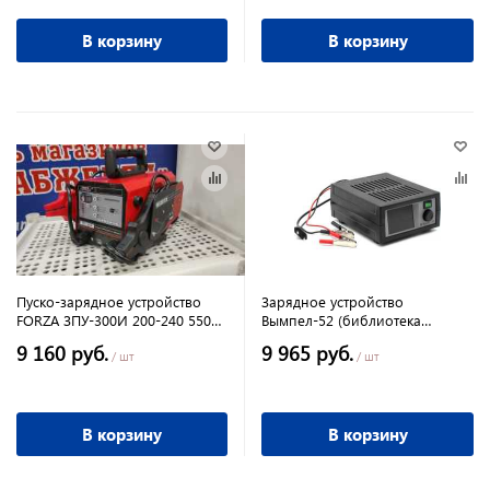
В корзину
В корзину
Пуско-зарядное устройство
Зарядное устройство
FORZA ЗПУ-300И 200-240 550
Вымпел-52 (библиотека
Вт,12/24 В, емк.акк. 30-300 А/h.,
АКБ+доп. настройки,0,5-
9 160 руб.
9 965 руб.
4,2кг
20А,0,5-18В, цв.экран)
/ шт
/ шт
В корзину
В корзину