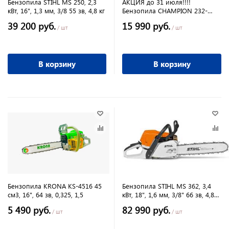
Бензопила STIHL MS 250, 2,3
АКЦИЯ до 31 июля!!!!
кВт, 16", 1,3 мм, 3/8 55 зв, 4,8 кг
Бензопила CHAMPION 232-
14"3/8-1,3-50Е, (1,5 кВт 31,8 см3
39 200 руб.
15 990 руб.
3,9кг)
/ шт
/ шт
В корзину
В корзину
Бензопила KRONA KS-4516 45
Бензопила STIHL MS 362, 3,4
см3, 16", 64 зв, 0,325, 1,5
кВт, 18", 1,6 мм, 3/8" 66 зв, 4,8
кг
5 490 руб.
82 990 руб.
/ шт
/ шт