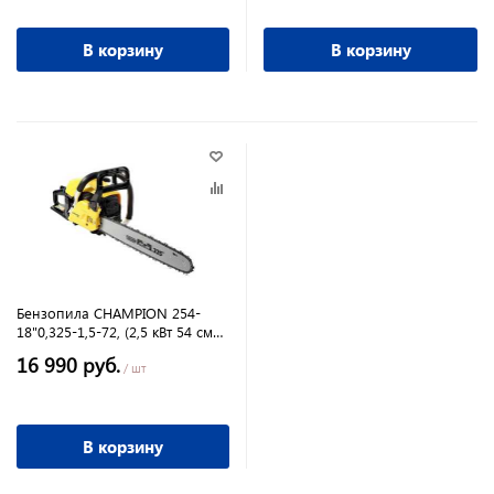
В корзину
В корзину
Бензопила CHAMPION 254-
18"0,325-1,5-72, (2,5 кВт 54 см3
легкий старт карбюратор
16 990 руб.
Walbro 5,1кг)
/ шт
В корзину