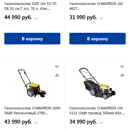
Газонокосилка DDE LM 53-70
Газонокосилка CHAMPION LM
DE,53 см,7 л/с, 70 л, 43кг,
4627
Электростартер-легкий запуск
бензиновый,2600Вт,3,5л.с.4-х
44 990 руб.
31 990 руб.
от аккумулятора
тактный
/ шт
/ шт
В корзину
В корзину
Газонокосилка CHAMPION LMH
Газонокосилка CHAMPION LM
5640 бензиновый,3700
5131 (3кВт привод 500мм 60л
Вт,5л.с.,4-х тактный
25-75мм 33кг 3в1)
43 990 руб.
34 990 руб.
/ шт
/ шт