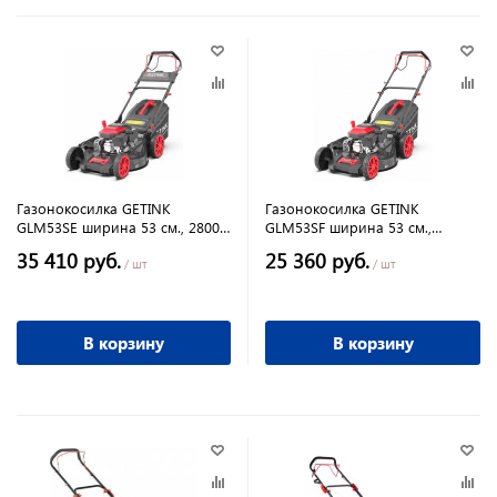
Газонокосилка GETINK
Газонокосилка GETINK
GLM53SE ширина 53 см., 2800
GLM53SF ширина 53 см.,
об/мин, 5,5 л.с. электростартер,
ручной стартер, 5,5 л.с.,
35 410 руб.
25 360 руб.
2800об/мин, складная
/ шт
/ шт
В корзину
В корзину