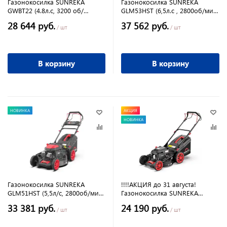
Газонокосилка SUNREKA
Газонокосилка SUNREKA
GWBT22 (4.8л.с, 3200 об/
GLM53HST (6,5л.с , 2800об/мин,
мин,двухколесная, двойная
53 см, ручной стартер,
28 644 руб.
37 562 руб.
леска)
самоходная)
/ шт
/ шт
В корзину
В корзину
НОВИНКА
АКЦИЯ
НОВИНКА
Газонокосилка SUNREKA
!!!!АКЦИЯ до 31 августа!
GLM51HST (5,5л/с, 2800об/мин,
Газонокосилка SUNREKA
51 см, ручной стартер,
GLM46HST (4л/с, 2800об/мин,
33 381 руб.
24 190 руб.
самоходная)
46 см, ручной стартер,
/ шт
/ шт
самоходная)