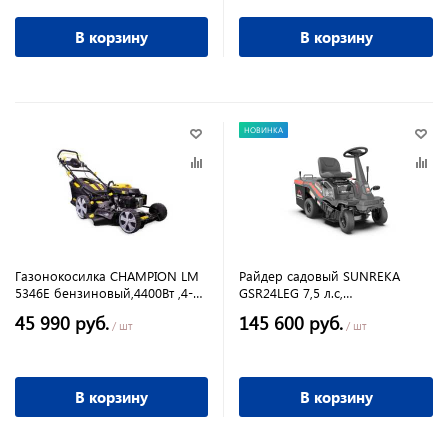
В корзину
В корзину
НОВИНКА
Газонокосилка CHAMPION LM
Райдер садовый SUNREKA
5346E бензиновый,4400Вт ,4-х
GSR24LEG 7,5 л.с,
тактный
двигательRato, электрозапуск,
45 990 руб.
145 600 руб.
ширина скашивания 61 см.
/ шт
/ шт
В корзину
В корзину