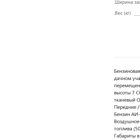
.Ширина за
.Вес (кг)
Бензиновая
дачном уча
перемещени
высоты 7 С
тканевый О
Передние / 
Бензин АИ-
Воздушное 
топлива (5
Габариты в