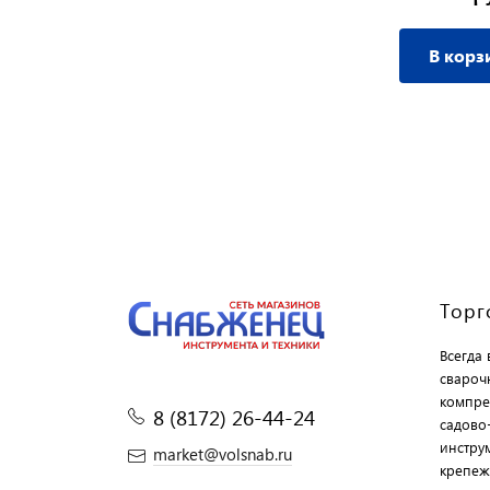
В корзину
В корз
Торг
Всегда
свароч
компре
8 (8172) 26-44-24
садово
инструм
market@volsnab.ru
крепеж