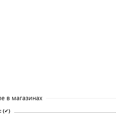
е в магазинах
с (✔)