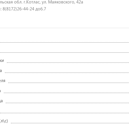
ьская обл. г.Котлас, ул. Маяковского, 42а
: 8(8172)26-44-24 доб.7
ки
а
еля
а
да
л\с)