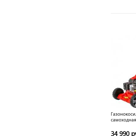
НОВИНКА
27
Газонокосилка SUNREKA GLM53HST
Газонокоси
ктный
(6,5л.с , 2800об/мин, 53 см, ручной
самоходная, 
стартер, самоходная)
40,2 кг
37 562 руб.
34 990 р
/ шт