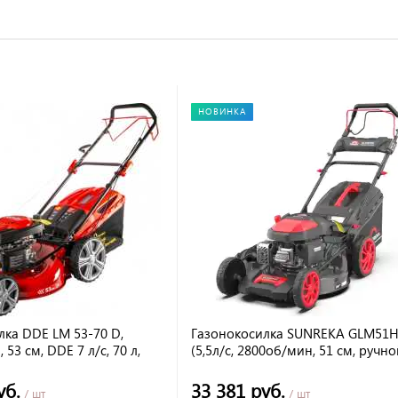
НОВИНКА
лка DDE LM 53-70 D,
Газонокосилка SUNREKA GLM51
53 см, DDE 7 л/с, 70 л,
(5,5л/с, 2800об/мин, 51 см, ручно
стартер, самоходная)
уб.
33 381 руб.
/ шт
/ шт