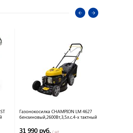
НОВИНКА
HST
Газонокосилка CHAMPION LM 4627
Газонокоси
й
бензиновый,2600Вт,3,5л.с.4-х тактный
(6,5л.с , 28
стартер, са
31 990 руб.
37 562 р
/ шт