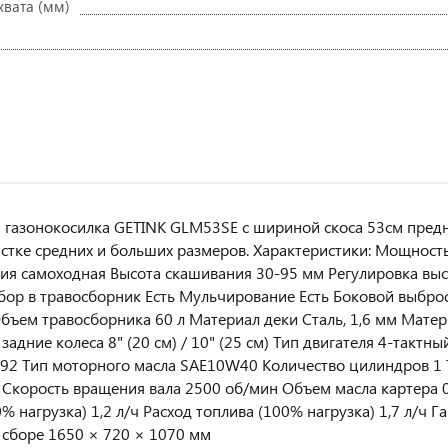
хвата (мм)
 газонокосилка GETINK GLM53SE с шириной скоса 53см предна
стке средних и больших размеров. Характеристики: Мощность 5
я самоходная Высота скашивания 30-95 мм Регулировка выс
бор в травосборник Есть Мульчирование Есть Боковой выбро
бъем травосборника 60 л Материал деки Сталь, 1,6 мм Матер
задние колеса 8" (20 см) / 10" (25 см) Тип двигателя 4-тактн
92 Тип моторного масла SAE10W40 Количество цилиндров 1 
Скорость вращения вала 2500 об/мин Объем масла картера 0,
0% нагрузка) 1,2 л/ч Расход топлива (100% нагрузка) 1,7 л/ч 
 сборе 1650 × 720 × 1070 мм