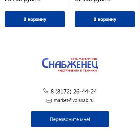
тактный
В корзину
В корзину
8 (8172) 26-44-24
market@volsnab.ru
Перезвоните мне!