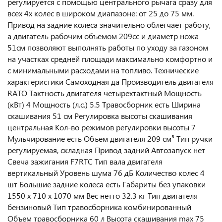
регулируется с помощью центрального рычага сразу для
всех 4х колес в широком диапазоне: от 25 до 75 мм.
Привод на задние колеса значительно облегчает работу,
а двигатель рабочим объемом 209сс и диаметр ножа
51см позволяют выполнять работы по уходу за газоном
на участках средней площади максимально комфортно и
с минимальными расходами на топливо. Технические
характеристики Самоходная да Производитель двигателя
RATO Тактность двигателя четырехтактный Мощность
(кВт) 4 Мощность (л.с.) 5.5 Травосборник есть Ширина
скашивания 51 см Регулировка высоты скашивания
центральная Кол-во режимов регулировки высоты 7
Мульчирование есть Объем двигателя 209 см³ Тип ручки
регулируемая, складная Привод задний Автозапуск нет
Свеча зажигания F7RTC Тип вала двигателя
вертикальный Уровень шума 76 дБ Количество колес 4
шт Большие задние колеса есть Габариты без упаковки
1550 х 710 х 1070 мм Вес нетто 32.3 кг Тип двигателя
бензиновый Тип травосборника комбинированный
Объем травосборника 60 л Высота скашивания max 75