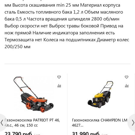
мм Высота скашивания min 25 мм Материал корпуса
сталь Емкость топливного бака 1,2 л Объем масляного
бака 0,5 л Частота вращения шпинделя 2800 об/мин
Выбор скорости нет Выброс травы боковой Привод на
нож прямой Наличие индикатора заполнения есть
Термозащита нет Колеса на подшипниках Диаметр колес
200/250 мм
Газонокосилка PATRIOT PT 46,
Газонокосилка CHAMPION LM
4л.с., 46 см, 150 сс
4627
бензиновый,2600Вт,3,5л.с.4-х
23 790 руб.
31 990 руб.
/ шт
/ шт