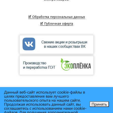
🗹 Обработка персональных данных
🗹 Публичная оферта
Данный веб-сайт использует cookie-файлы в
© Сеть магазинов инструмента и техники
"Торговый дом
целях предоставления вам лучшего
Снабженец"
1995г. - 2025г.
пользовательского опыта на нашем сайте.
Продолжая использовать данный сайт, вы
Принять
соглашаетесь с использованием нами cookie-
Позвоните нам!
файлов. Для получения дополнительной