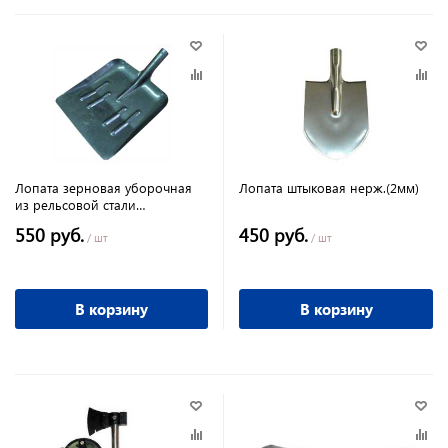
Лопата зерновая уборочная
Лопата штыковая нерж.(2мм)
из рельсовой стали
333*370*490 мм вес 1,4кг
550 руб.
450 руб.
/ шт
/ шт
В корзину
В корзину