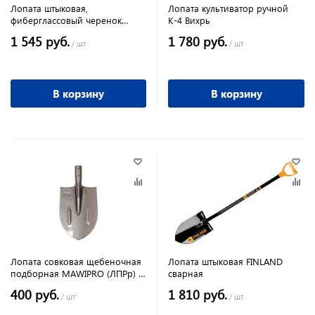
Лопата штыковая,
Лопата культиватор ручной
фиберглассовый черенок
К-4 Вихрь
Вихрь
1 545 руб.
1 780 руб.
/ шт
/ шт
В корзину
В корзину
Лопата совковая щебеночная
Лопата штыковая FINLAND
подборная MAWIPRO (ЛПРр) (
сварная
рельсовая сталь
400 руб.
1 810 руб.
/ шт
/ шт