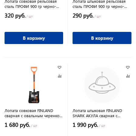
Лопата совковая рельсовая
Лопата штыковая рельсовая
сталь ПРОФИ 900 гр черно-
сталь ПРОФИ 900 гр черно-
серая с ребром жесткости ( 12
серая с ребром жесткости
320 руб.
290 руб.
шт)
(12шт)
/ шт
/ шт
В корзину
В корзину
Лопата совковая FINLAND
Лопата штыковая FINLAND
сварная с овальным черенком
SHARK АКУЛА сварная с
автомобильная
зубьями
1 680 руб.
1 990 руб.
/ шт
/ шт