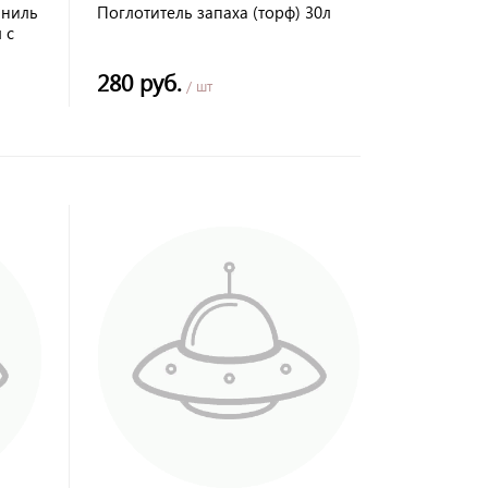
аниль
Поглотитель запаха (торф) 30л
 с
280 руб.
/ шт