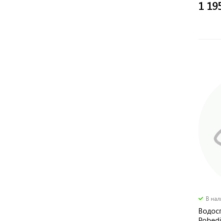
1 19
В на
Водос
Pobedi