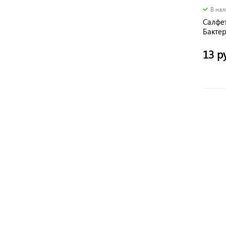
В на
Салфе
Бакте
очищ
13 р