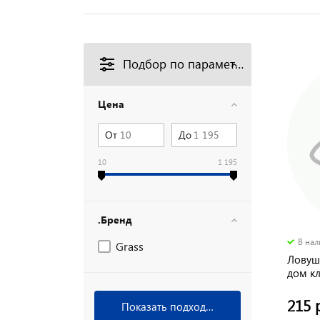
Подбор по параметрам
Цена
От
До
10
1 195
.Бренд
В на
Grass
Ловуш
дом к
215 