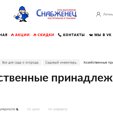
Личны
НАЯ
АКЦИИ
СКИДКИ
КОНТАКТЫ
МЫ В VK
Все для сада и огорода.
Садовый инвентарь.
Хозяйственные пр
ственные принадлеж
улярности
по цене
по алфавиту