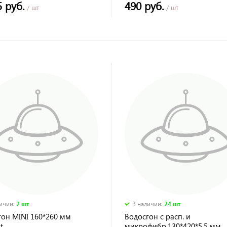
5 руб.
490 руб.
/ шт
/ шт
личии
:
2 шт
В наличии
:
24 шт
гон MINI 160*260 мм
Водосгон с расп. и
t
микрофибр.130*420*5,5 мм