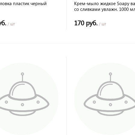
ловка пластик черный
Крем-мыло жидкое Soapy в
со сливками увлажн. 1000 мл
дозатором CG8115
уб.
170 руб.
/ шт
/ шт