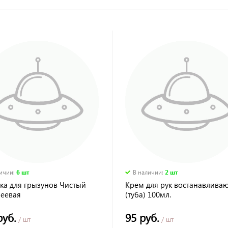
личии
:
6 шт
В наличии
:
2 шт
ка для грызунов Чистый
Крем для рук востанавлива
леевая
(туба) 100мл.
руб.
95 руб.
/ шт
/ шт