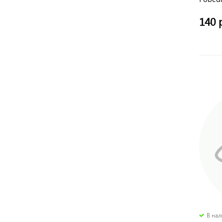
140 
В на