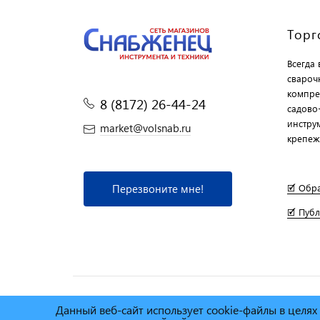
Торг
Всегда
свароч
компре
8 (8172) 26-44-24
садово
инструм
market@volsnab.ru
крепеж
Перезвоните мне!
🗹 Обр
🗹 Пуб
Данный веб-сайт использует cookie-файлы в целя
© Сеть магазинов инструмента и техники
"Торговы