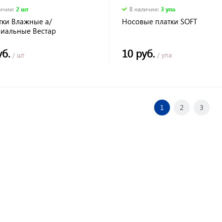
личии
:
2 шт
В наличии
:
3 упа
тки Влажные а/
Носовые платки SOFT
риальные Вестар
ающие
уб.
10 руб.
/ шт
/ упа
1
2
3