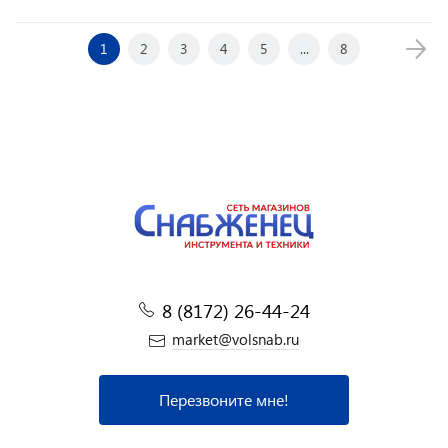
1
2
3
4
5
...
8
8 (8172) 26-44-24
market@volsnab.ru
Перезвоните мне!