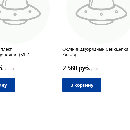
плект
Окучник двухрядный без сцепки
дополнит.)МБ7
Каскад
б.
2 580 руб.
/ пар
/ шт
ину
В корзину