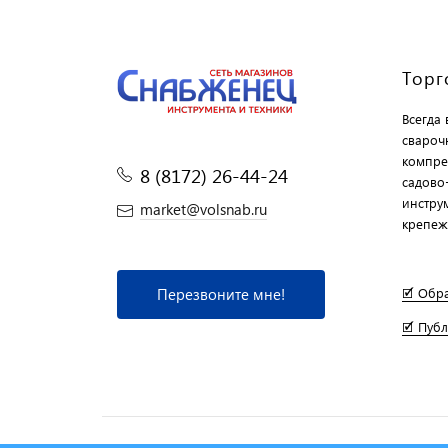
Торг
Всегда
свароч
компре
8 (8172) 26-44-24
садово
инструм
market@volsnab.ru
крепеж
Перезвоните мне!
🗹 Обр
🗹 Пуб