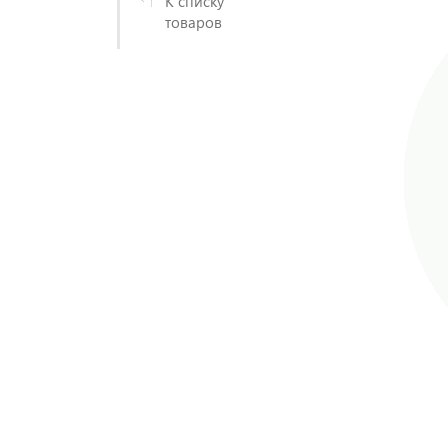
К списку
товаров