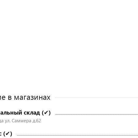
е в магазинах
альный склад (✔)
да ул. Саммера д.62
с (✔)