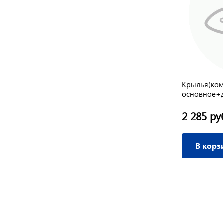
Крылья(ком
основное+
2 285 ру
В корз