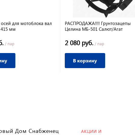
 осей для мотоблока вал
РАСПРОДАЖА!!!! Грунтозацепы
 415 мм
Целина МБ-501 Салют/Агат
б.
2 080 руб.
/ пар
/ пар
ину
В корзину
овый Дом Снабженец
АКЦИИ И