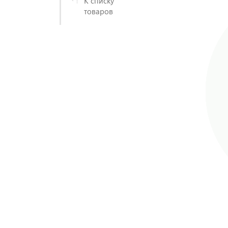
К списку
товаров