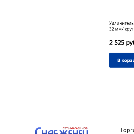
Удлинитель
32 мм/ круг
2 525 ру
В корз
Торг