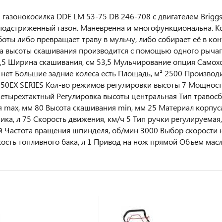
 газонокосилка DDE LM 53-75 DB 246-708 с двигателем Brigg
подстриженный газон. Маневренна и многофункциональна. Ко
оты либо превращает траву в мульчу, либо собирает её в кон
а высоты скашивания производится с помощью одного рычага
38,5 Ширина скашивания, см 53,5 Мульчирование опция Самох
 нет Большие задние колеса есть Площадь, м² 2500 Производи
650EX SERIES Кол-во режимов регулировки высоты 7 Мощность (
четырехтактный Регулировка высоты центральная Тип травос
 max, мм 80 Высота скашивания min, мм 25 Материал корпуса
ика, л 75 Скорость движения, км/ч 5 Тип ручки регулируемая,
 Частота вращения шпинделя, об/мин 3000 Выбор скорости н
кость топливного бака, л 1 Привод на нож прямой Объем масля