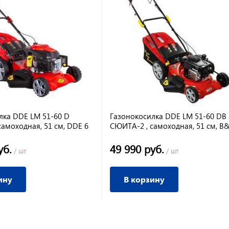
лка DDE LM 51-60 D
Газонокосилка DDE LM 51-60 DB
амоходная, 51 см, DDE 6
СЮИТА-2 , самоходная, 51 см, B&
войной подш.
л/с, 60 л,двойной подш.
уб.
49 990 руб.
/ шт
/ шт
ину
В корзину