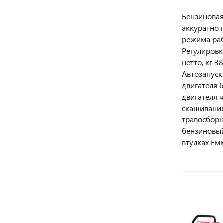
Бензиновая
аккуратно 
режима раб
Регулировк
нетто, кг 
Автозапуск
двигателя 
двигателя 
скашивания
травосборн
бензиновый
втулках Ем
НОВИНКА