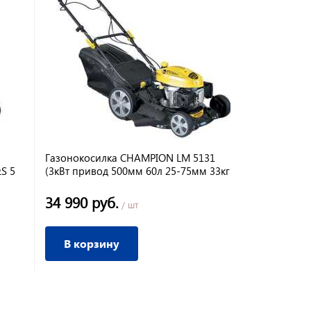
Газонокосилка CHAMPION LM 5131
Газонокоси
S 5
(3кВт привод 500мм 60л 25-75мм 33кг
(4.8л.с, 320
3в1)
двойная лес
34 990 руб.
28 644 р
/ шт
В корзину
В корз