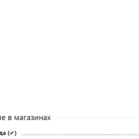
е в магазинах
да (✔)