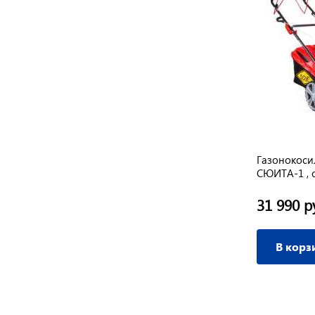
31
Газонокосилка SUNREKA GWBT22
Газонокоси
 33кг
(4.8л.с, 3200 об/мин,двухколесная,
СЮИТА-1 , с
двойная леска)
л/с, 60 л,д
28 644 руб.
31 990 р
/ шт
В корзину
В корз