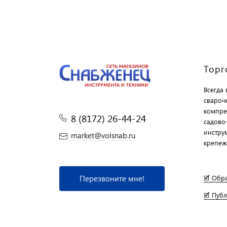
Торг
Всегда
свароч
компре
8 (8172) 26-44-24
садово
инструм
market@volsnab.ru
крепеж
Перезвоните мне!
🗹 Обр
🗹 Пуб