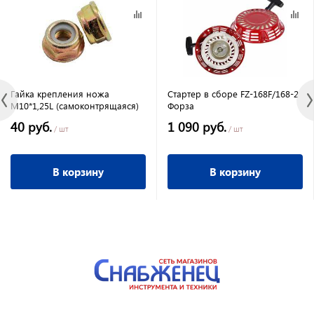
Гайка крепления ножа
Стартер в сборе FZ-168F/168-2
М10*1,25L (самоконтрящаяся)
Форза
40 руб.
1 090 руб.
/ шт
/ шт
В корзину
В корзину