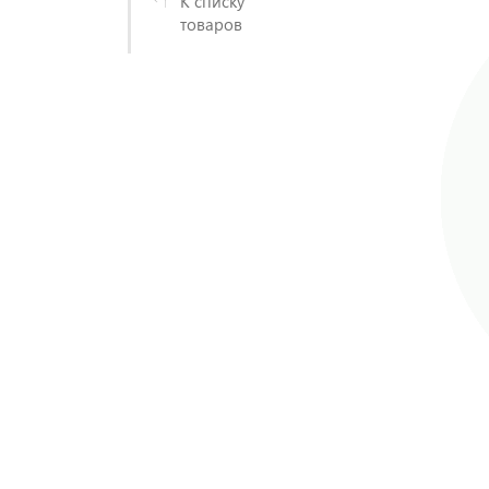
К списку
товаров