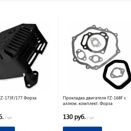
FZ-173F/177 Форза
Прокладка двигателя FZ-168F с
аллюм. комплект. Форза
б.
130 руб.
/ шт
/ шт