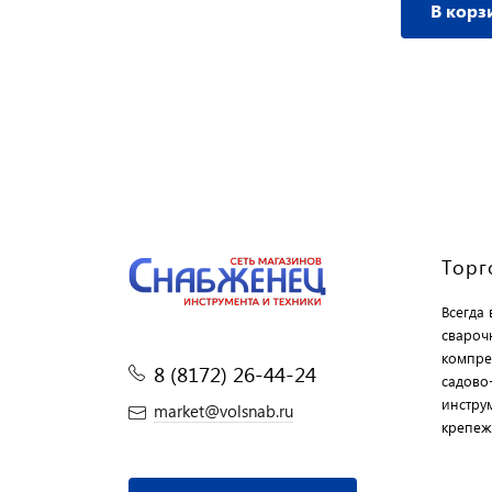
В корз
Торг
Всегда
свароч
компре
8 (8172) 26-44-24
садово
инструм
market@volsnab.ru
крепеж