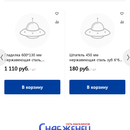
Гладилка 600*130 мм
Шпатель 450 мм
нержавеющая сталь,
нержавеющая сталь зуб 6*6
деревянная ручка, //Matrix
мм, пластмассовая
1 110 руб.
180 руб.
ручка,СИБРТЕХ
/ шт
/ шт
В корзину
В корзину