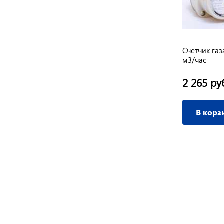
,К,РО
Счетчик электроэнергии Меркурий
Счетчик газ
230 АМ-01 трехфазный
м3/час
6 940 руб.
2 265 ру
/ шт
В корзину
В корз