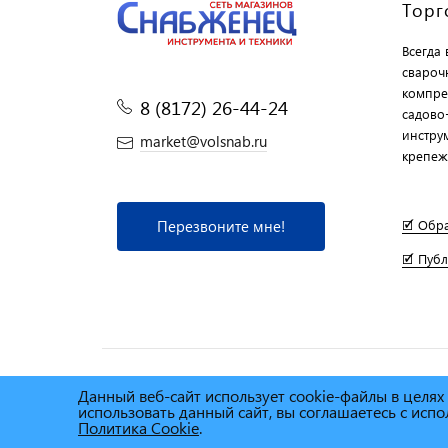
Торг
Всегда
свароч
компре
8 (8172) 26-44-24
садово
инструм
market@volsnab.ru
крепеж
Перезвоните мне!
🗹 Обр
🗹 Пуб
Данный веб-сайт использует cookie-файлы в целя
© Сеть магазинов инструмента и техники
"Торговы
использовать данный сайт, вы соглашаетесь с ис
2025г.
Политика Cookie
.