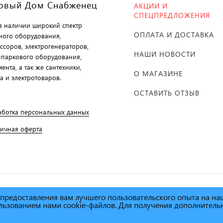
овый Дом Снабженец
АКЦИИ И
СПЕЦПРЕДЛОЖЕНИЯ
 в наличии широкий спектр
ОПЛАТА И ДОСТАВКА
ного оборудования,
ссоров, электрогенераторов,
НАШИ НОВОСТИ
-паркового оборудования,
ента, а так же сантехники,
О МАГАЗИНЕ
а и электротоваров.
ОСТАВИТЬ ОТЗЫВ
аботка персональных данных
личная оферта
х предоставления вам лучшего пользовательского опыта на н
й дом Снабженец"
1995г. -
пользованием нами cookie-файлов. Для получения дополнител