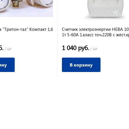
а "Тритон-газ" Компакт 1,6
Счетчик электроэнергии НЕВА 10
1т 5-60А 1.класс точ.220В с жёст.к
б.
1 040 руб.
/ шт
/ шт
ину
В корзину