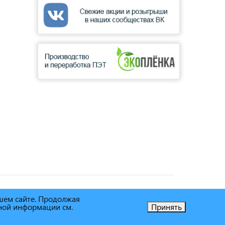
ашем сайте. Продолжая
ьной информации см.
Принять