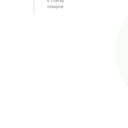
К списку
товаров