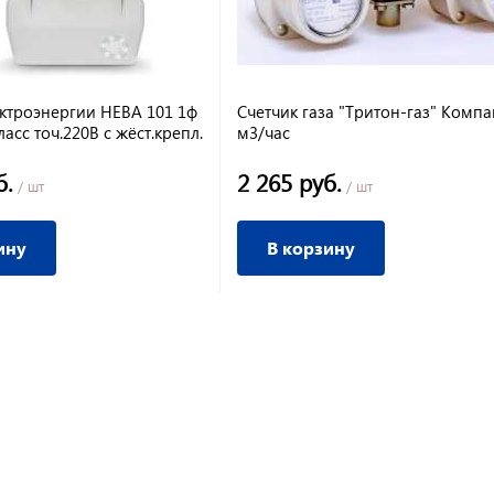
ектроэнергии НЕВА 101 1ф
Счетчик газа "Тритон-газ" Компак
ласс точ.220В с жёст.крепл.
м3/час
б.
2 265 руб.
/ шт
/ шт
ину
В корзину