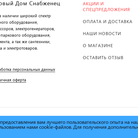
овый Дом Снабженец
АКЦИИ И
СПЕЦПРЕДЛОЖЕНИЯ
 в наличии широкий спектр
ОПЛАТА И ДОСТАВКА
ного оборудования,
ссоров, электрогенераторов,
НАШИ НОВОСТИ
-паркового оборудования,
ента, а так же сантехники,
О МАГАЗИНЕ
а и электротоваров.
ОСТАВИТЬ ОТЗЫВ
аботка персональных данных
личная оферта
х предоставления вам лучшего пользовательского опыта на н
й дом Снабженец"
1995г. -
пользованием нами cookie-файлов. Для получения дополнител