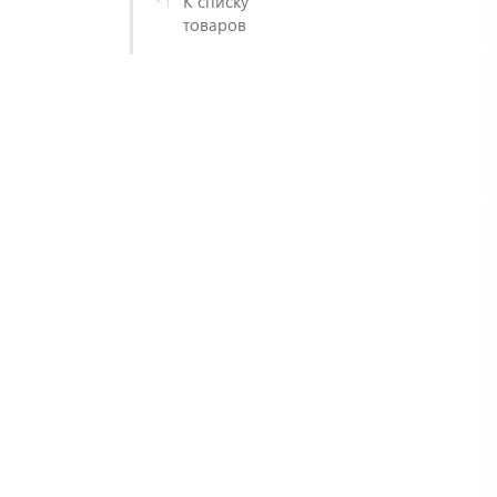
К списку
товаров