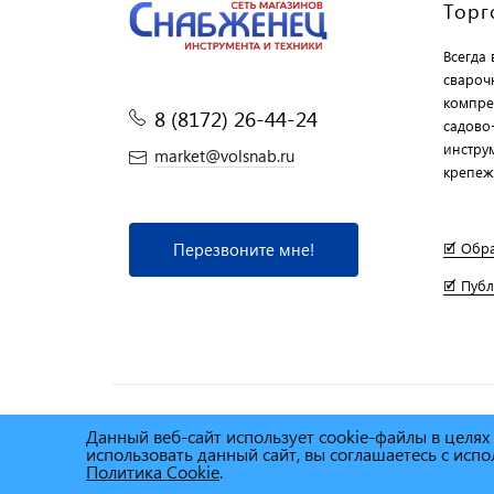
Торг
Всегда
свароч
компре
8 (8172) 26-44-24
садово
инструм
market@volsnab.ru
крепеж
Перезвоните мне!
🗹 Обр
🗹 Пуб
Данный веб-сайт использует cookie-файлы в целя
© Сеть магазинов инструмента и техники
"Торговы
использовать данный сайт, вы соглашаетесь с ис
2025г.
Политика Cookie
.