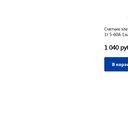
Счетчик эл
1т 5-60А 1.к
1 040 ру
В корз