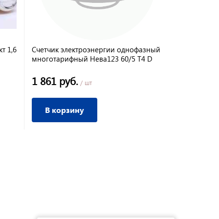
т 1,6
Счетчик электроэнергии однофазный
многотарифный Нева123 60/5 Т4 D
220В RS485 ЖК 18643
1 861 руб.
/ шт
В корзину