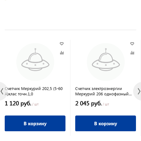
Счетчик Меркурий 202,5 (5-60
Счетчик электроэнергии
А)клас точн.1,0
Меркурий 206 однофазный
многотарифный 5/60 D кл.точ.
1 120 руб.
2 045 руб.
1/2, ЖКИ, оптопорт
/ шт
/ шт
В корзину
В корзину