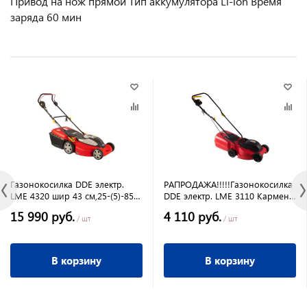
Привод на нож прямой Тип аккумулятора Li-lon Время
заряда 60 мин
Газонокосилка DDE электр.
РАПРОДАЖА!!!!!Газонокосилка
LME 4320 шир 43 см,25-(5)-85
DDE электр. LME 3110 Кармен,
мм,1200 Вт,3630 об/мин 50
шир 31 см,20/40/60 мм,1070
15 990 руб.
4 110 руб.
л,15,6 кгГазонокосилка DDE
Вт,3550 об/мин, 26 л
/ шт
/ шт
электр. LME 4320 шир 43 см,25-
(5)-85 мм,1200 Вт,3630 об/мин
50 л,15,6 кг
В корзину
В корзину