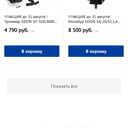
!!!!АКЦИЯ до 31 августа !
!!!!АКЦИЯ до 31 августа!
Триммер EDON GT-520/3000
Мотобур EDON EA-20/52,1,6
4.1л.с, 2-х тактный, 3000Вт,
кВт.,52см3, 2,18л.с 150-310 об/
4 790 руб.
8 500 руб.
леска, нож, не разб. штанга
мин
/ шт
/ шт
В корзину
В корзину
Показать все