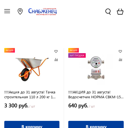
АКЦИЯ
АКЦИЯ
ХИТ ПРОДАЖ
!!!!Акция до 31 августа! Тачка
!!!!АКЦИЯ до 31 августа!
строительная 110 л 200 кг 1
Водосчетчик НОРМА СВКМ-15У
пневмоколесо (ТС-131) 2PR
универсальный (ЭКОМЕРА)(
3 300 руб.
640 руб.
16"4,00*8 12 мм
без комплекта присоединения)
/ шт
/ шт
В корзину
В корзину