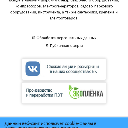
компрессоров, электрогенераторов, садово-паркового
оборудования, инструмента, а так же сантехники, крепежа и
электротоваров.
🗹 Обработка персональных данных
🗹 Публичная оферта
Данный веб-сайт использует cookie-файлы в
© Сеть магазинов инструмента и техники
"Торговый дом
целях предоставления вам лучшего