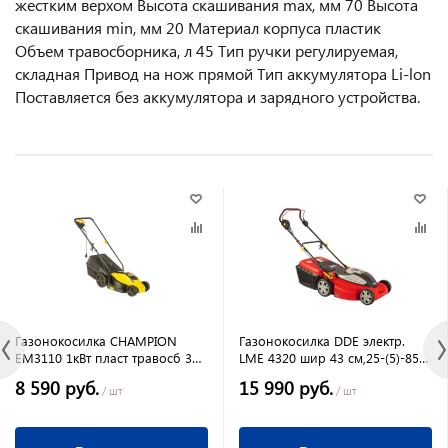
жестким верхом Высота скашивания max, мм 70 Высота
скашивания min, мм 20 Материал корпуса пластик
Объем травосборника, л 45 Тип ручки регулируемая,
складная Привод на нож прямой Тип аккумулятора Li-lon
Поставляется без аккумулятора и зарядного устройства.
Газонокосилка CHAMPION
Газонокосилка DDE электр.
EM3110 1кВт пласт травосб 30л
LME 4320 шир 43 см,25-(5)-85
ширина 320мм 20-60мм 6,8кг
мм,1200 Вт,3630 об/мин 50
8 590 руб.
15 990 руб.
л,15,6 кгГазонокосилка DDE
/ шт
/ шт
электр. LME 4320 шир 43 см,25-
(5)-85 мм,1200 Вт,3630 об/мин
50 л,15,6 кг