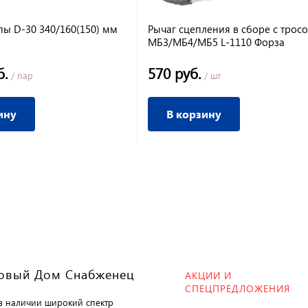
пы D-30 340/160(150) мм
Рычаг сцепления в сборе с трос
МБ3/МБ4/МБ5 L-1110 Форза
б.
570 руб.
/ пар
/ шт
ину
В корзину
овый Дом Снабженец
АКЦИИ И
СПЕЦПРЕДЛОЖЕНИЯ
 в наличии широкий спектр