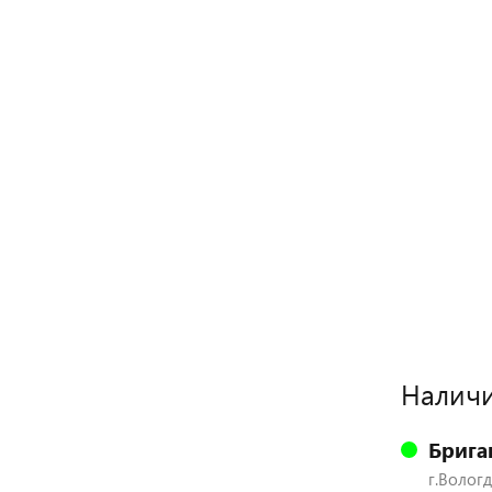
Наличи
Брига
г.Вологд