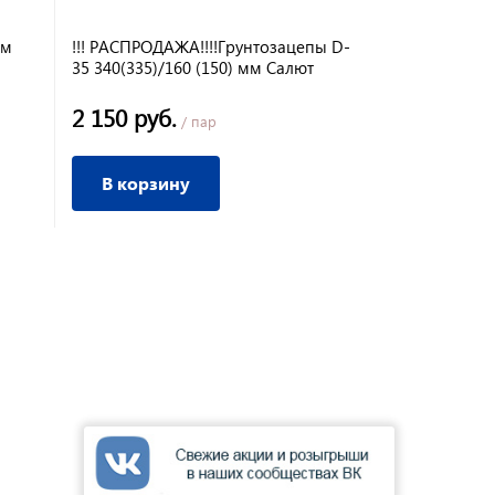
ом
!!! РАСПРОДАЖА!!!!Грунтозацепы D-
35 340(335)/160 (150) мм Салют
2 150 руб.
/ пар
В корзину