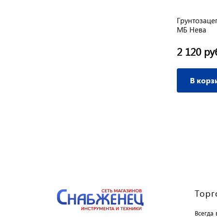
Грунтозаце
МБ Нева
2 120 ру
В корз
Торг
Всегда