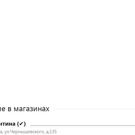
е в магазинах
нтина (✔)
а, ул.Чернышевского, д.135