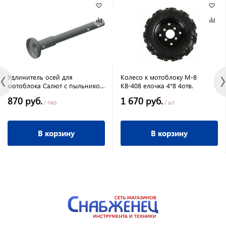
Удлинитель осей для
Колесо к мотоблоку М-8
мотоблока Салют с пыльником
КВ-408 елочка 4*8 4отв.
удлиненные вал 25 мм Форза
870 руб.
1 670 руб.
/ пар
/ шт
В корзину
В корзину